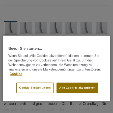
Alle Designs anzeigen (1146)
Bevor Sie starten...
Tarkett Zubehör Komplettsortiment
|
Schweißschnüre
Wenn Sie auf „Alle Cookies akzeptieren“ klicken, stimmen Sie
der Speicherung von Cookies auf Ihrem Gerät zu, um die
Schweißschnur für PVC-Böden
Websitenavigation zu verbessern, die Websitenutzung zu
analysieren und unsere Marketingbemühungen zu unterstützen.
- Unicoloured BLUE GREEN
Cookies
0362
Cookie-Einstellungen
Alle Cookies akzeptieren
Schweißschnüre werden zur thermischen Verschweißung
zweier PVC-Bahnen verwendet und sorgen für eine
wasserdichte und geschlossene Oberfläche, Grundlage für
perfekte Hygiene und einfache Reinigung. Tarkett