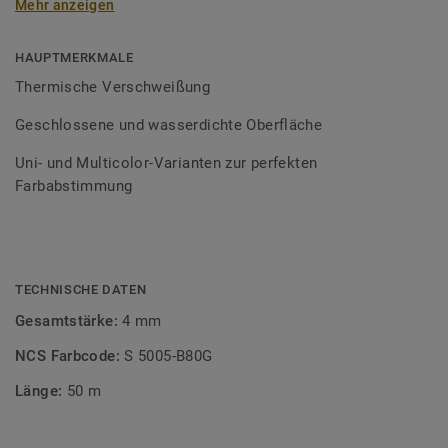
Mehr anzeigen
Schweißschnüre sind erhältlich in den Varianten Uni und
Multicolor und sind farblich auf unser
Bodenbelagssortiment abgestimmt. Durch die Verwendung
HAUPTMERKMALE
von Kontrastfarben lassen sich auch besondere
Thermische Verschweißung
Designeffekte schaffen.
Geschlossene und wasserdichte Oberfläche
Uni- und Multicolor-Varianten zur perfekten
Farbabstimmung
TECHNISCHE DATEN
Gesamtstärke:
4 mm
NCS Farbcode:
S 5005-B80G
Länge:
50 m