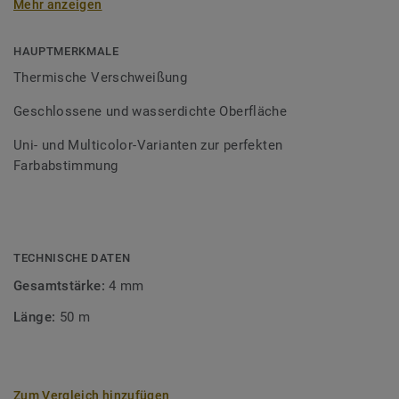
Mehr anzeigen
Schweißschnüre sind erhältlich in den Varianten Uni und
Multicolor und sind farblich auf unser
Bodenbelagssortiment abgestimmt. Durch die Verwendung
HAUPTMERKMALE
von Kontrastfarben lassen sich auch besondere
Thermische Verschweißung
Designeffekte schaffen.
Geschlossene und wasserdichte Oberfläche
Uni- und Multicolor-Varianten zur perfekten
Farbabstimmung
TECHNISCHE DATEN
Gesamtstärke:
4 mm
Länge:
50 m
Zum Vergleich hinzufügen