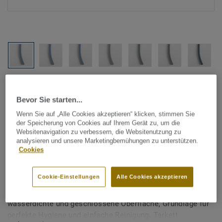
Alle Designs anzeigen (1146)
Bevor Sie starten...
Tarkett Zubehör Komplettsortiment
|
Schweißschnüre
Wenn Sie auf „Alle Cookies akzeptieren“ klicken, stimmen Sie
Schweißschnur für PVC-Böden
der Speicherung von Cookies auf Ihrem Gerät zu, um die
Websitenavigation zu verbessern, die Websitenutzung zu
- Unicoloured BLUE GREY
analysieren und unsere Marketingbemühungen zu unterstützen.
Cookies
0363
Cookie-Einstellungen
Alle Cookies akzeptieren
Schweißschnüre werden zur thermischen Verschweißung
zweier PVC-Bahnen verwendet und sorgen für eine
wasserdichte und geschlossene Oberfläche, Grundlage für
perfekte Hygiene und einfache Reinigung. Tarkett