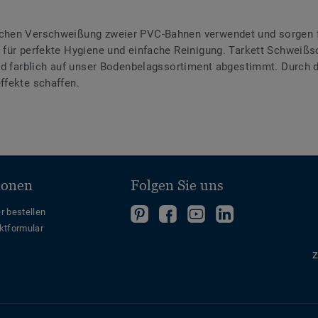
chen Verschweißung zweier PVC-Bahnen verwendet und sorgen f
für perfekte Hygiene und einfache Reinigung. Tarkett Schweißsc
ind farblich auf unser Bodenbelagssortiment abgestimmt. Durch
ffekte schaffen.
ionen
Folgen Sie uns
Folgen
Folgen
Folge
Folgen
r bestellen
ktformular
Sie
Sie
uns
Sie
uns
uns
auf
uns
Z
auf
auf
YouTube
auf
Pinterest
Facebook
LinkedIn