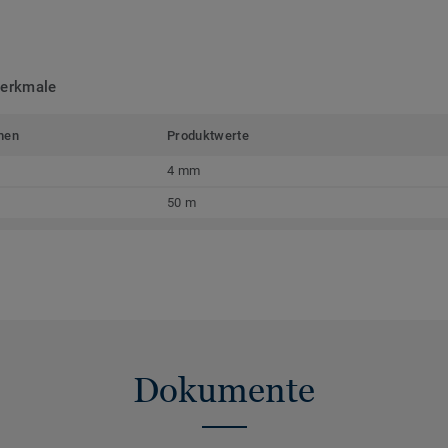
merkmale
men
Produktwerte
4 mm
50 m
Dokumente