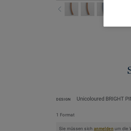
Alle De
Unicoloured BRIGHT P
DESIGN
1 Format
Sie müssen sich
um die W
anmelden