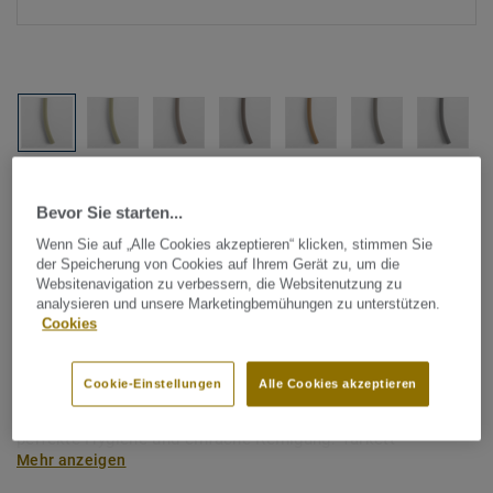
Alle Designs anzeigen (1146)
Bevor Sie starten...
Tarkett Zubehör Komplettsortiment
|
Schweißschnüre
Wenn Sie auf „Alle Cookies akzeptieren“ klicken, stimmen Sie
der Speicherung von Cookies auf Ihrem Gerät zu, um die
Schweißschnur für PVC-Böden
Websitenavigation zu verbessern, die Websitenutzung zu
- Unicoloured CLAY 0945
analysieren und unsere Marketingbemühungen zu unterstützen.
Cookies
Schweißschnüre werden zur thermischen Verschweißung
Cookie-Einstellungen
Alle Cookies akzeptieren
zweier PVC-Bahnen verwendet und sorgen für eine
wasserdichte und geschlossene Oberfläche, Grundlage für
perfekte Hygiene und einfache Reinigung. Tarkett
Mehr anzeigen
Schweißschnüre sind erhältlich in den Varianten Uni und
Multicolor und sind farblich auf unser