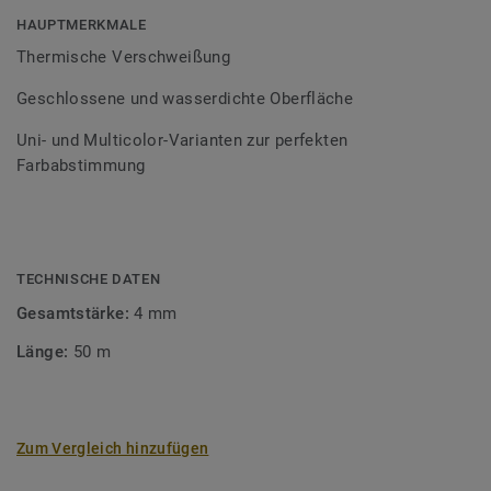
Bodenbelagssortiment abgestimmt. Durch die Verwendung
HAUPTMERKMALE
von Kontrastfarben lassen sich auch besondere
Thermische Verschweißung
Designeffekte schaffen.
Geschlossene und wasserdichte Oberfläche
Uni- und Multicolor-Varianten zur perfekten
Farbabstimmung
TECHNISCHE DATEN
Gesamtstärke:
4 mm
Länge:
50 m
Zum Vergleich hinzufügen