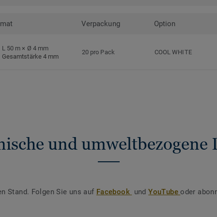
rmat
Verpackung
Option
L 50 m × Ø 4 mm
20 pro Pack
COOL WHITE
Gesamtstärke 4 mm
nische und umweltbezogene 
en Stand. Folgen Sie uns auf
Facebook
und
YouTube
oder abonn