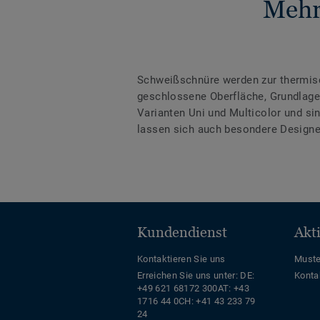
Mehr
Schweißschnüre werden zur thermis
geschlossene Oberfläche, Grundlage 
Varianten Uni und Multicolor und s
lassen sich auch besondere Designe
Kundendienst
Akt
Kontaktieren Sie uns
Muste
Erreichen Sie uns unter:
DE:
Konta
+49 621 68172 300
AT: +43
1716 44 0
CH: +41 43 233 79
24