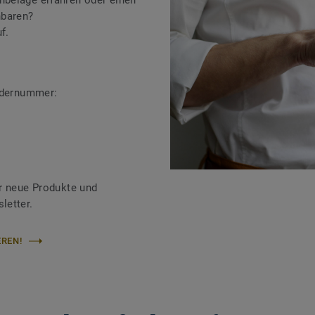
beläge erfahren oder einen
nbaren?
f.
ändernummer:
r neue Produkte und
letter.
REN!