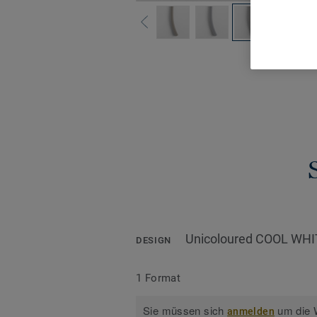
Alle De
Unicoloured COOL WHI
DESIGN
1 Format
Sie müssen sich
um die W
anmelden