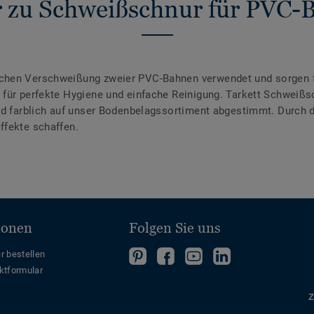
 zu Schweißschnur für PVC-
chen Verschweißung zweier PVC-Bahnen verwendet und sorgen f
für perfekte Hygiene und einfache Reinigung. Tarkett Schweißsc
ind farblich auf unser Bodenbelagssortiment abgestimmt. Durch
ffekte schaffen.
ionen
Folgen Sie uns
Folgen
Folgen
Folge
Folgen
r bestellen
ktformular
Sie
Sie
uns
Sie
uns
uns
auf
uns
Z
auf
auf
YouTube
auf