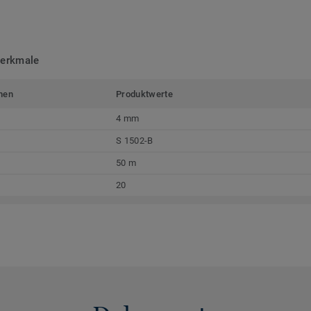
merkmale
men
Produktwerte
4 mm
S 1502-B
50 m
20