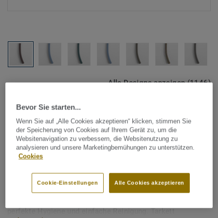
Alle Designs anzeigen (1146)
Bevor Sie starten...
Tarkett Zubehör Komplettsortiment
|
Schweißschnüre
Schweißschnur für PVC-Böden
Wenn Sie auf „Alle Cookies akzeptieren“ klicken, stimmen Sie
der Speicherung von Cookies auf Ihrem Gerät zu, um die
- Unicoloured DARK
Websitenavigation zu verbessern, die Websitenutzung zu
analysieren und unsere Marketingbemühungen zu unterstützen.
BURGUNDY 0365
Cookies
Schweißschnüre werden zur thermischen Verschweißung
Cookie-Einstellungen
Alle Cookies akzeptieren
zweier PVC-Bahnen verwendet und sorgen für eine
wasserdichte und geschlossene Oberfläche, Grundlage für
perfekte Hygiene und einfache Reinigung. Tarkett