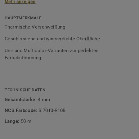
Mehr anzeigen
Schweißschnüre sind erhältlich in den Varianten Uni und
Multicolor und sind farblich auf unser
Bodenbelagssortiment abgestimmt. Durch die Verwendung
HAUPTMERKMALE
von Kontrastfarben lassen sich auch besondere
Thermische Verschweißung
Designeffekte schaffen.
Geschlossene und wasserdichte Oberfläche
Uni- und Multicolor-Varianten zur perfekten
Farbabstimmung
TECHNISCHE DATEN
Gesamtstärke:
4 mm
NCS Farbcode:
S 7010-R10B
Länge:
50 m