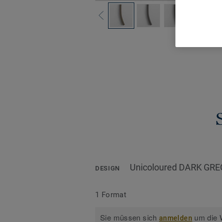
Alle De
Unicoloured DARK GRE
DESIGN
1 Format
Sie müssen sich
um die W
anmelden