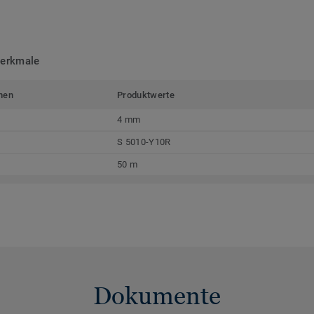
merkmale
men
Produktwerte
4 mm
S 5010-Y10R
50 m
Dokumente