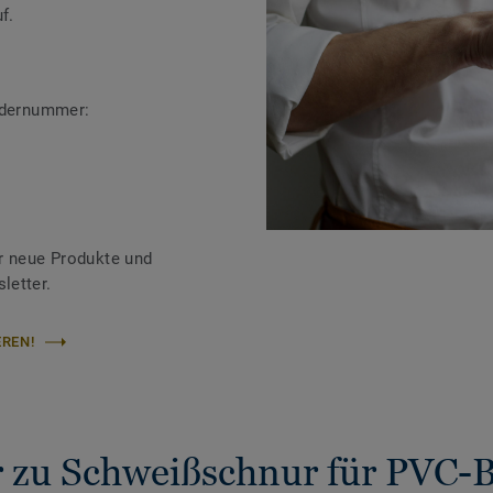
f.
ändernummer:
r neue Produkte und
letter.
REN!
 zu Schweißschnur für PVC-