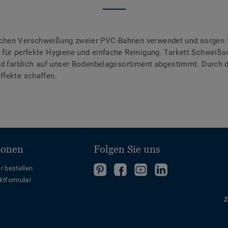
chen Verschweißung zweier PVC-Bahnen verwendet und sorgen f
für perfekte Hygiene und einfache Reinigung. Tarkett Schweißsc
ind farblich auf unser Bodenbelagssortiment abgestimmt. Durch
ffekte schaffen.
ionen
Folgen Sie uns
Folgen
Folgen
Folge
Folgen
r bestellen
ktformular
Sie
Sie
uns
Sie
uns
uns
auf
uns
Z
auf
auf
YouTube
auf
Pinterest
Facebook
LinkedIn