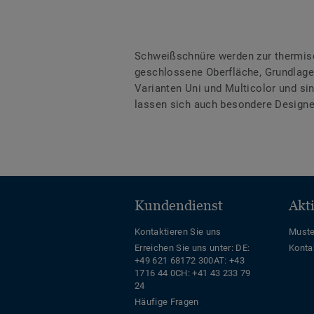
Schweißschnüre werden zur thermis
geschlossene Oberfläche, Grundlage 
Varianten Uni und Multicolor und s
lassen sich auch besondere Designe
Kundendienst
Akt
Kontaktieren Sie uns
Muste
Erreichen Sie uns unter:
DE:
Konta
+49 621 68172 300
AT: +43
1716 44 0
CH: +41 43 233 79
24
Häufige Fragen