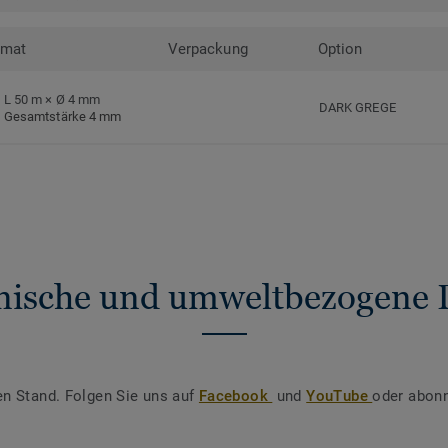
rmat
Verpackung
Option
L 50 m × Ø 4 mm
DARK GREGE
Gesamtstärke 4 mm
nische und umweltbezogene 
en Stand. Folgen Sie uns auf
Facebook
und
YouTube
oder abonn