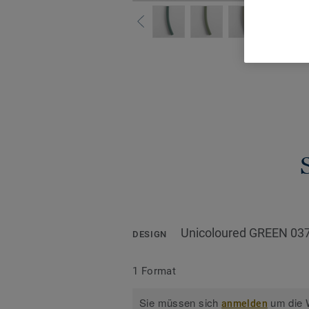
Alle De
Unicoloured GREEN 03
DESIGN
1 Format
Sie müssen sich
um die W
anmelden