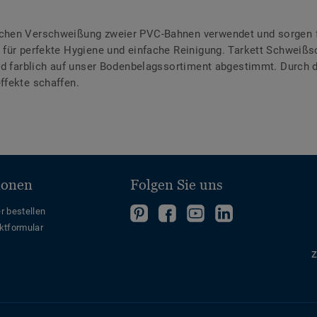
chen Verschweißung zweier PVC-Bahnen verwendet und sorgen f
für perfekte Hygiene und einfache Reinigung. Tarkett Schweißsc
ind farblich auf unser Bodenbelagssortiment abgestimmt. Durch
ffekte schaffen.
ionen
Folgen Sie uns
Folgen
Folgen
Folge
Folgen
r bestellen
ktformular
Sie
Sie
uns
Sie
uns
uns
auf
uns
Z
auf
auf
YouTube
auf
Pinterest
Facebook
LinkedIn