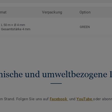
rmat
Verpackung
Option
L 50 m × Ø 4 mm
GREEN
Gesamtstärke 4 mm
nische und umweltbezogene 
en Stand. Folgen Sie uns auf
Facebook
und
YouTube
oder abonn