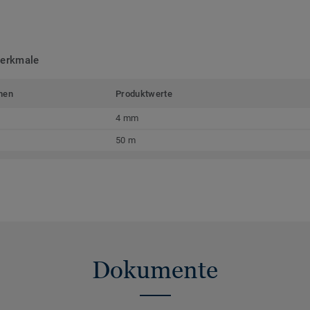
merkmale
men
Produktwerte
4 mm
50 m
Dokumente