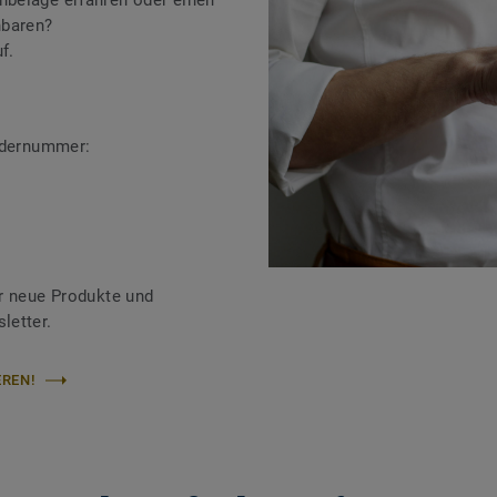
beläge erfahren oder einen
nbaren?
f.
ändernummer:
r neue Produkte und
letter.
REN!