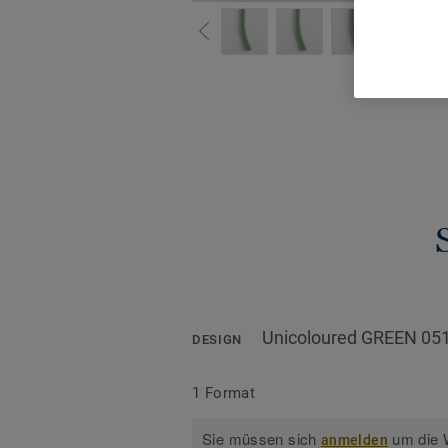
Alle De
Unicoloured GREEN 05
DESIGN
1 Format
Sie müssen sich
um die W
anmelden