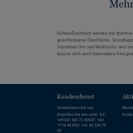
Mehr
Schweißschnüre werden zur thermis
geschlossene Oberfläche, Grundlage 
Varianten Uni und Multicolor und s
lassen sich auch besondere Designe
Kundendienst
Akt
Kontaktieren Sie uns
Muste
Erreichen Sie uns unter:
DE:
Konta
+49 621 68172 300
AT: +43
1716 44 0
CH: +41 43 233 79
24