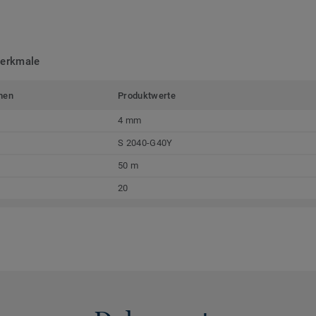
merkmale
men
Produktwerte
4 mm
S 2040-G40Y
50 m
20