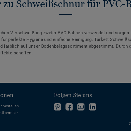
 zu Schweißschnur für PVC-
chen Verschweißung zweier PVC-Bahnen verwendet und sorgen f
für perfekte Hygiene und einfache Reinigung. Tarkett Schweißsc
ind farblich auf unser Bodenbelagssortiment abgestimmt. Durch
ffekte schaffen.
ionen
Folgen Sie uns
Folgen
Folgen
Folge
Folgen
r bestellen
ktformular
Sie
Sie
uns
Sie
uns
uns
auf
uns
Z
auf
auf
YouTube
auf