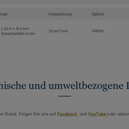
rmat
Verpackung
Option
L 50 m × Ø 4 mm
20 pro Pack
GREEN
Gesamtstärke 4 mm
nische und umweltbezogene 
en Stand. Folgen Sie uns auf
Facebook
und
YouTube
oder abonn