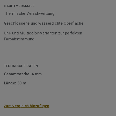
Bodenbelagssortiment abgestimmt. Durch die Verwendung
HAUPTMERKMALE
von Kontrastfarben lassen sich auch besondere
Thermische Verschweißung
Designeffekte schaffen.
Geschlossene und wasserdichte Oberfläche
Uni- und Multicolor-Varianten zur perfekten
Farbabstimmung
TECHNISCHE DATEN
Gesamtstärke:
4 mm
Länge:
50 m
Zum Vergleich hinzufügen