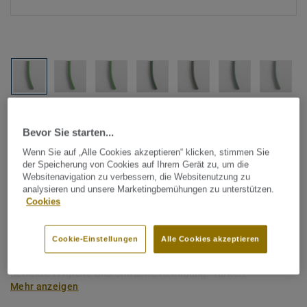
Alle Designs anzeigen (1146)
Bevor Sie starten...
Tarkett Zubehör Komplettsortiment
|
Schweißschnüre
Wenn Sie auf „Alle Cookies akzeptieren“ klicken, stimmen Sie
der Speicherung von Cookies auf Ihrem Gerät zu, um die
Schweißschnur für PVC-Böden
Websitenavigation zu verbessern, die Websitenutzung zu
- Unicoloured GREEN 0720
analysieren und unsere Marketingbemühungen zu unterstützen.
Cookies
Schweißschnüre werden zur thermischen Verschweißung
Cookie-Einstellungen
Alle Cookies akzeptieren
zweier PVC-Bahnen verwendet und sorgen für eine
wasserdichte und geschlossene Oberfläche, Grundlage für
perfekte Hygiene und einfache Reinigung. Tarkett
Mehr anzeigen
Schweißschnüre sind erhältlich in den Varianten Uni und
Multicolor und sind farblich auf unser