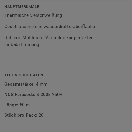
Bodenbelagssortiment abgestimmt. Durch die Verwendung
HAUPTMERKMALE
von Kontrastfarben lassen sich auch besondere
Thermische Verschweißung
Designeffekte schaffen.
Geschlossene und wasserdichte Oberfläche
Uni- und Multicolor-Varianten zur perfekten
Farbabstimmung
TECHNISCHE DATEN
Gesamtstärke:
4 mm
NCS Farbcode:
S 3005-Y50R
Länge:
50 m
Stück pro Pack:
20