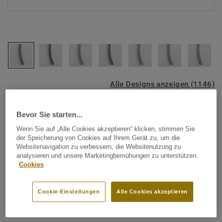
Alle Designs anzeigen (1146)
Tarkett Zubehör Komplettsortiment
|
Schweißschnüre
Bevor Sie starten...
Schweißschnur für PVC-Böden
Wenn Sie auf „Alle Cookies akzeptieren“ klicken, stimmen Sie
- Unicoloured GREY 0284
der Speicherung von Cookies auf Ihrem Gerät zu, um die
Websitenavigation zu verbessern, die Websitenutzung zu
analysieren und unsere Marketingbemühungen zu unterstützen.
Schweißschnüre werden zur thermischen Verschweißung
Cookies
zweier PVC-Bahnen verwendet und sorgen für eine
wasserdichte und geschlossene Oberfläche, Grundlage für
Cookie-Einstellungen
Alle Cookies akzeptieren
perfekte Hygiene und einfache Reinigung. Tarkett
Mehr anzeigen
Schweißschnüre sind erhältlich in den Varianten Uni und
Multicolor und sind farblich auf unser