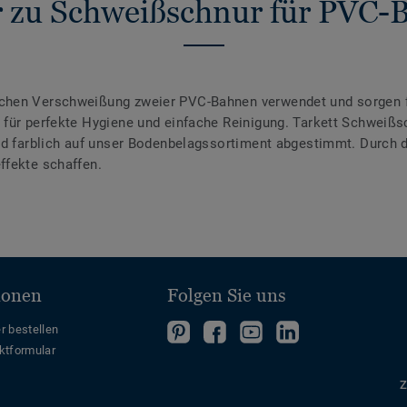
 zu Schweißschnur für PVC-
chen Verschweißung zweier PVC-Bahnen verwendet und sorgen f
für perfekte Hygiene und einfache Reinigung. Tarkett Schweißsc
ind farblich auf unser Bodenbelagssortiment abgestimmt. Durch
ffekte schaffen.
ionen
Folgen Sie uns
Folgen
Folgen
Folge
Folgen
r bestellen
ktformular
Sie
Sie
uns
Sie
uns
uns
auf
uns
Z
auf
auf
YouTube
auf