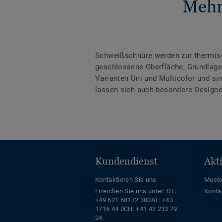
Mehr
Schweißschnüre werden zur thermis
geschlossene Oberfläche, Grundlage 
Varianten Uni und Multicolor und s
lassen sich auch besondere Designe
Kundendienst
Akt
Kontaktieren Sie uns
Muste
Erreichen Sie uns unter:
DE:
Konta
+49 621 68172 300
AT: +43
1716 44 0
CH: +41 43 233 79
24