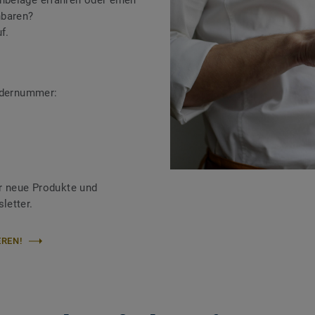
beläge erfahren oder einen
nbaren?
f.
ändernummer:
r neue Produkte und
letter.
REN!