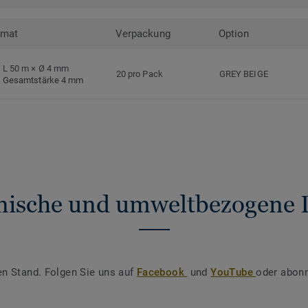
rmat
Verpackung
Option
L 50 m × Ø 4 mm
20 pro Pack
GREY BEIGE
Gesamtstärke 4 mm
nische und umweltbezogene 
en Stand. Folgen Sie uns auf
Facebook
und
YouTube
oder abonn