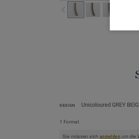
Alle De
Unicoloured GREY BEIG
DESIGN
1 Format
Sie müssen sich
um die W
anmelden