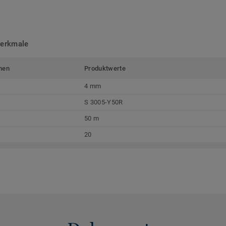
merkmale
men
Produktwerte
4 mm
S 3005-Y50R
50 m
20