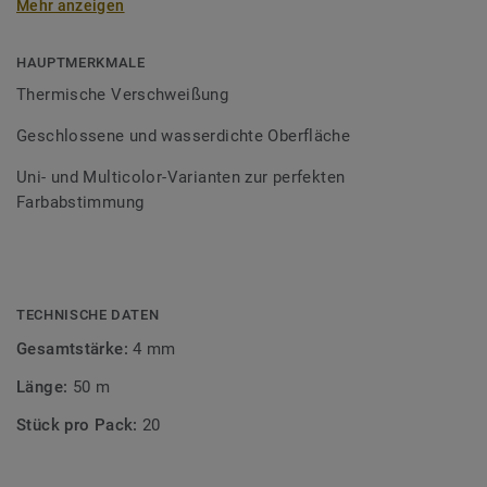
Mehr anzeigen
Schweißschnüre sind erhältlich in den Varianten Uni und
Multicolor und sind farblich auf unser
Bodenbelagssortiment abgestimmt. Durch die Verwendung
HAUPTMERKMALE
von Kontrastfarben lassen sich auch besondere
Thermische Verschweißung
Designeffekte schaffen.
Geschlossene und wasserdichte Oberfläche
Uni- und Multicolor-Varianten zur perfekten
Farbabstimmung
TECHNISCHE DATEN
Gesamtstärke:
4 mm
Länge:
50 m
Stück pro Pack:
20