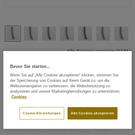
Alle Designs anzeigen (1146)
Bevor Sie starten...
Tarkett Zubehör Komplettsortiment
|
Schweißschnüre
Schweißschnur für PVC-Böden
Wenn Sie auf „Alle Cookies akzeptieren“ klicken, stimmen Sie
der Speicherung von Cookies auf Ihrem Gerät zu, um die
- Unicoloured GREY BROWN
Websitenavigation zu verbessern, die Websitenutzung zu
analysieren und unsere Marketingbemühungen zu unterstützen.
0545
Cookies
Schweißschnüre werden zur thermischen Verschweißung
Cookie-Einstellungen
Alle Cookies akzeptieren
zweier PVC-Bahnen verwendet und sorgen für eine
wasserdichte und geschlossene Oberfläche, Grundlage für
perfekte Hygiene und einfache Reinigung. Tarkett