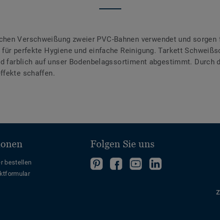
chen Verschweißung zweier PVC-Bahnen verwendet und sorgen f
für perfekte Hygiene und einfache Reinigung. Tarkett Schweißsc
ind farblich auf unser Bodenbelagssortiment abgestimmt. Durch
ffekte schaffen.
ionen
Folgen Sie uns
Folgen
Folgen
Folge
Folgen
r bestellen
ktformular
Sie
Sie
uns
Sie
uns
uns
auf
uns
Z
auf
auf
YouTube
auf
Pinterest
Facebook
LinkedIn