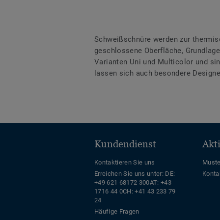
Schweißschnüre werden zur thermis
geschlossene Oberfläche, Grundlage 
Varianten Uni und Multicolor und s
lassen sich auch besondere Designe
Kundendienst
Akt
Kontaktieren Sie uns
Muste
Erreichen Sie uns unter:
DE:
Konta
+49 621 68172 300
AT: +43
1716 44 0
CH: +41 43 233 79
24
Häufige Fragen