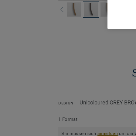
Alle De
Unicoloured GREY BR
DESIGN
1 Format
Sie müssen sich
um die W
anmelden