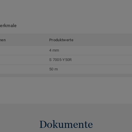
merkmale
men
Produktwerte
4 mm
S 7005-Y50R
50 m
Dokumente