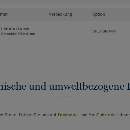
rmat
Verpackung
Option
L 50 m × Ø 4 mm
GREY BROWN
Gesamtstärke 4 mm
nische und umweltbezogene 
en Stand. Folgen Sie uns auf
Facebook
und
YouTube
oder abonn