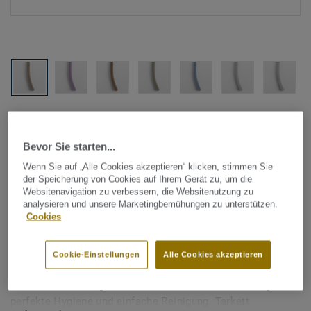
Alle Designs anzeigen (1146)
Bevor Sie starten...
Tarkett Zubehör Komplettsortiment
|
Schweißschnüre
Wenn Sie auf „Alle Cookies akzeptieren“ klicken, stimmen Sie
Schweißschnur für PVC-Böden
der Speicherung von Cookies auf Ihrem Gerät zu, um die
- Unicoloured HAZELWOOD
Websitenavigation zu verbessern, die Websitenutzung zu
analysieren und unsere Marketingbemühungen zu unterstützen.
0174
Cookies
Schweißschnüre werden zur thermischen Verschweißung
Cookie-Einstellungen
Alle Cookies akzeptieren
zweier PVC-Bahnen verwendet und sorgen für eine
wasserdichte und geschlossene Oberfläche, Grundlage für
perfekte Hygiene und einfache Reinigung. Tarkett