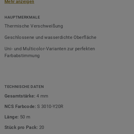
Mehr anzeigen
Schweißschnüre sind erhältlich in den Varianten Uni und
Multicolor und sind farblich auf unser
Bodenbelagssortiment abgestimmt. Durch die Verwendung
HAUPTMERKMALE
von Kontrastfarben lassen sich auch besondere
Thermische Verschweißung
Designeffekte schaffen.
Geschlossene und wasserdichte Oberfläche
Uni- und Multicolor-Varianten zur perfekten
Farbabstimmung
TECHNISCHE DATEN
Gesamtstärke:
4 mm
NCS Farbcode:
S 3010-Y20R
Länge:
50 m
Stück pro Pack:
20