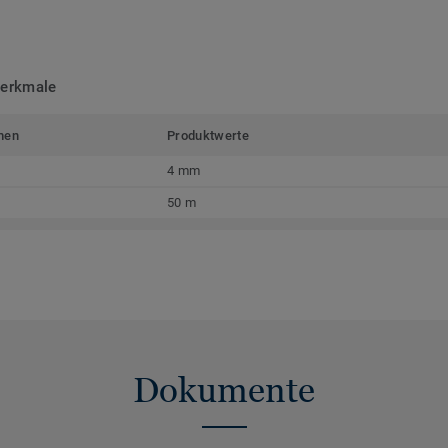
merkmale
men
Produktwerte
4 mm
50 m
Dokumente