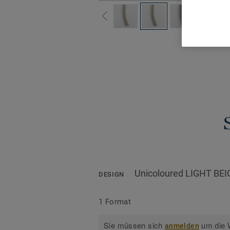
Alle De
Unicoloured LIGHT BEI
DESIGN
1 Format
Sie müssen sich
um die W
anmelden