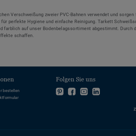
chen Verschweißung zweier PVC-Bahnen verwendet und sorgen f
für perfekte Hygiene und einfache Reinigung. Tarkett Schweißsc
ind farblich auf unser Bodenbelagssortiment abgestimmt. Durch
ffekte schaffen.
ionen
Folgen Sie uns
Folgen
Folgen
Folge
Folgen
r bestellen
ktformular
Sie
Sie
uns
Sie
uns
uns
auf
uns
Z
auf
auf
YouTube
auf
Pinterest
Facebook
LinkedIn