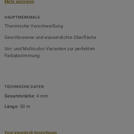
Mehr anzeigen
Schweißschnüre sind erhältlich in den Varianten Uni und
Multicolor und sind farblich auf unser
Bodenbelagssortiment abgestimmt. Durch die Verwendung
HAUPTMERKMALE
von Kontrastfarben lassen sich auch besondere
Thermische Verschweißung
Designeffekte schaffen.
Geschlossene und wasserdichte Oberfläche
Uni- und Multicolor-Varianten zur perfekten
Farbabstimmung
TECHNISCHE DATEN
Gesamtstärke:
4 mm
Länge:
50 m
Zum Vergleich hinzufügen