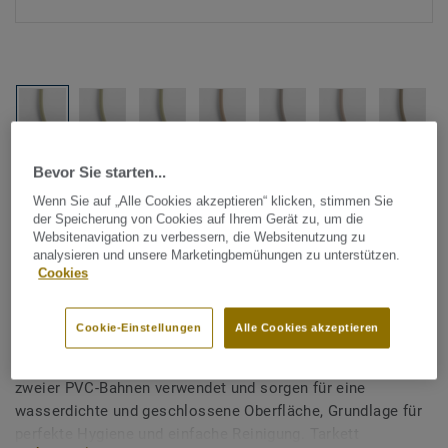
Alle Designs anzeigen (1146)
Bevor Sie starten...
Wenn Sie auf „Alle Cookies akzeptieren“ klicken, stimmen Sie
der Speicherung von Cookies auf Ihrem Gerät zu, um die
Tarkett Zubehör Komplettsortiment
|
Schweißschnüre
Websitenavigation zu verbessern, die Websitenutzung zu
Schweißschnur für PVC-Böden
analysieren und unsere Marketingbemühungen zu unterstützen.
Cookies
- Unicoloured LIGHT BEIGE
0433
Cookie-Einstellungen
Alle Cookies akzeptieren
Schweißschnüre werden zur thermischen Verschweißung
zweier PVC-Bahnen verwendet und sorgen für eine
wasserdichte und geschlossene Oberfläche, Grundlage für
perfekte Hygiene und einfache Reinigung. Tarkett