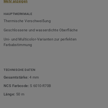
Mehr anzeigen
Schweißschnüre sind erhältlich in den Varianten Uni und
Multicolor und sind farblich auf unser
Bodenbelagssortiment abgestimmt. Durch die Verwendung
HAUPTMERKMALE
von Kontrastfarben lassen sich auch besondere
Thermische Verschweißung
Designeffekte schaffen.
Geschlossene und wasserdichte Oberfläche
Uni- und Multicolor-Varianten zur perfekten
Farbabstimmung
TECHNISCHE DATEN
Gesamtstärke:
4 mm
NCS Farbcode:
S 6010-R70B
Länge:
50 m