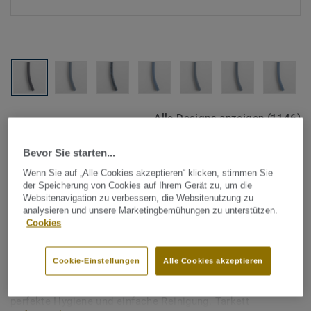
Alle Designs anzeigen (1146)
Bevor Sie starten...
Tarkett Zubehör Komplettsortiment
|
Schweißschnüre
Schweißschnur für PVC-Böden
Wenn Sie auf „Alle Cookies akzeptieren“ klicken, stimmen Sie
der Speicherung von Cookies auf Ihrem Gerät zu, um die
- Unicoloured LIGHT BLUE
Websitenavigation zu verbessern, die Websitenutzung zu
analysieren und unsere Marketingbemühungen zu unterstützen.
0409
Cookies
Schweißschnüre werden zur thermischen Verschweißung
Cookie-Einstellungen
Alle Cookies akzeptieren
zweier PVC-Bahnen verwendet und sorgen für eine
wasserdichte und geschlossene Oberfläche, Grundlage für
perfekte Hygiene und einfache Reinigung. Tarkett