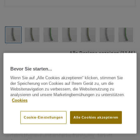
Alle Designs anzeigen (1146)
Bevor Sie starten...
Tarkett Zubehör Komplettsortiment
|
Schweißschnüre
Schweißschnur für PVC-Böden
Wenn Sie auf „Alle Cookies akzeptieren“ klicken, stimmen Sie
der Speicherung von Cookies auf Ihrem Gerät zu, um die
- Unicoloured LIGHT GREEN
Websitenavigation zu verbessern, die Websitenutzung zu
analysieren und unsere Marketingbemühungen zu unterstützen.
0632
Cookies
Schweißschnüre werden zur thermischen Verschweißung
Cookie-Einstellungen
Alle Cookies akzeptieren
zweier PVC-Bahnen verwendet und sorgen für eine
wasserdichte und geschlossene Oberfläche, Grundlage für
perfekte Hygiene und einfache Reinigung. Tarkett