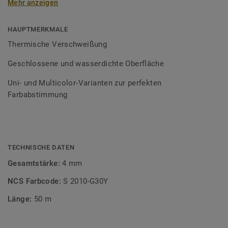
Mehr anzeigen
Schweißschnüre sind erhältlich in den Varianten Uni und
Multicolor und sind farblich auf unser
Bodenbelagssortiment abgestimmt. Durch die Verwendung
HAUPTMERKMALE
von Kontrastfarben lassen sich auch besondere
Thermische Verschweißung
Designeffekte schaffen.
Geschlossene und wasserdichte Oberfläche
Uni- und Multicolor-Varianten zur perfekten
Farbabstimmung
TECHNISCHE DATEN
Gesamtstärke:
4 mm
NCS Farbcode:
S 2010-G30Y
Länge:
50 m