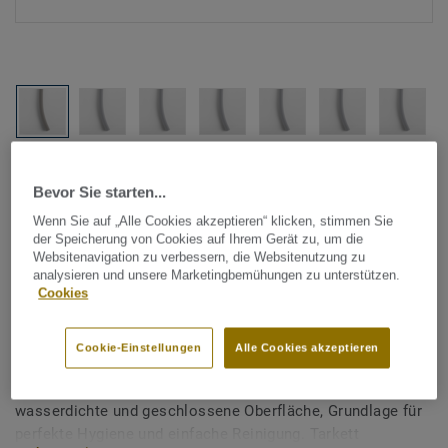
Alle Designs anzeigen (1146)
Bevor Sie starten...
Tarkett Zubehör Komplettsortiment
|
Schweißschnüre
Wenn Sie auf „Alle Cookies akzeptieren“ klicken, stimmen Sie
der Speicherung von Cookies auf Ihrem Gerät zu, um die
Schweißschnur für PVC-Böden
Websitenavigation zu verbessern, die Websitenutzung zu
analysieren und unsere Marketingbemühungen zu unterstützen.
- Unicoloured LIGHT GREY
Cookies
0255
Cookie-Einstellungen
Alle Cookies akzeptieren
Schweißschnüre werden zur thermischen Verschweißung
zweier PVC-Bahnen verwendet und sorgen für eine
wasserdichte und geschlossene Oberfläche, Grundlage für
perfekte Hygiene und einfache Reinigung. Tarkett