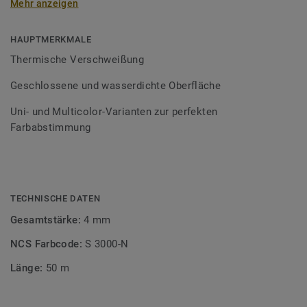
Mehr anzeigen
Schweißschnüre sind erhältlich in den Varianten Uni und
Multicolor und sind farblich auf unser
Bodenbelagssortiment abgestimmt. Durch die Verwendung
HAUPTMERKMALE
von Kontrastfarben lassen sich auch besondere
Thermische Verschweißung
Designeffekte schaffen.
Geschlossene und wasserdichte Oberfläche
Uni- und Multicolor-Varianten zur perfekten
Farbabstimmung
TECHNISCHE DATEN
Gesamtstärke:
4 mm
NCS Farbcode:
S 3000-N
Länge:
50 m