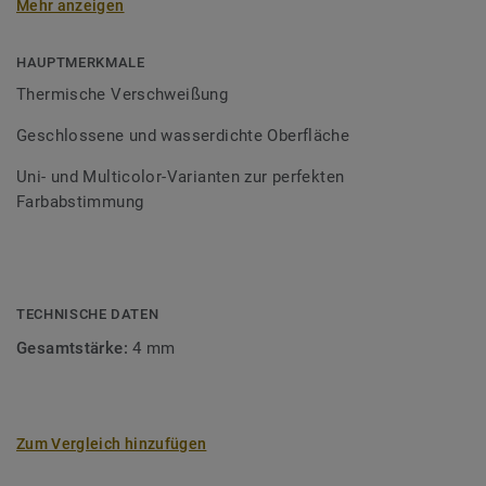
Mehr anzeigen
Schweißschnüre sind erhältlich in den Varianten Uni und
Multicolor und sind farblich auf unser
Bodenbelagssortiment abgestimmt. Durch die Verwendung
HAUPTMERKMALE
von Kontrastfarben lassen sich auch besondere
Thermische Verschweißung
Designeffekte schaffen.
Geschlossene und wasserdichte Oberfläche
Uni- und Multicolor-Varianten zur perfekten
Farbabstimmung
TECHNISCHE DATEN
Gesamtstärke:
4 mm
Zum Vergleich hinzufügen