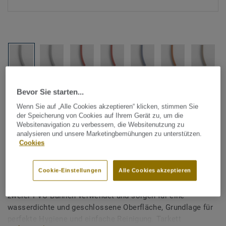
Alle Designs anzeigen (1146)
Bevor Sie starten...
Wenn Sie auf „Alle Cookies akzeptieren“ klicken, stimmen Sie
Tarkett Zubehör Komplettsortiment
|
Schweißschnüre
der Speicherung von Cookies auf Ihrem Gerät zu, um die
Schweißschnur für PVC-Böden
Websitenavigation zu verbessern, die Websitenutzung zu
analysieren und unsere Marketingbemühungen zu unterstützen.
- Unicoloured LIGHT PURPLE
Cookies
0881
Cookie-Einstellungen
Alle Cookies akzeptieren
Schweißschnüre werden zur thermischen Verschweißung
zweier PVC-Bahnen verwendet und sorgen für eine
wasserdichte und geschlossene Oberfläche, Grundlage für
perfekte Hygiene und einfache Reinigung. Tarkett