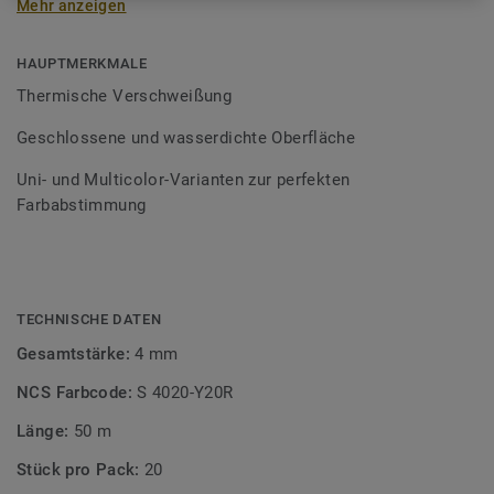
Mehr anzeigen
Schweißschnüre sind erhältlich in den Varianten Uni und
Multicolor und sind farblich auf unser
Bodenbelagssortiment abgestimmt. Durch die Verwendung
HAUPTMERKMALE
von Kontrastfarben lassen sich auch besondere
Thermische Verschweißung
Designeffekte schaffen.
Geschlossene und wasserdichte Oberfläche
Uni- und Multicolor-Varianten zur perfekten
Farbabstimmung
TECHNISCHE DATEN
Gesamtstärke:
4 mm
NCS Farbcode:
S 4020-Y20R
Länge:
50 m
Stück pro Pack:
20