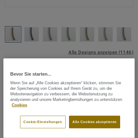
Alle Designs anzeigen (1146)
Tarkett Zubehör Komplettsortiment
|
Schweißschnüre
Bevor Sie starten...
Schweißschnur für PVC-Böden
Wenn Sie auf „Alle Cookies akzeptieren“ klicken, stimmen Sie
- Unicoloured MIDDLE
der Speicherung von Cookies auf Ihrem Gerät zu, um die
Websitenavigation zu verbessern, die Websitenutzung zu
BROWN 0664
analysieren und unsere Marketingbemühungen zu unterstützen.
Cookies
Schweißschnüre werden zur thermischen Verschweißung
zweier PVC-Bahnen verwendet und sorgen für eine
Cookie-Einstellungen
Alle Cookies akzeptieren
wasserdichte und geschlossene Oberfläche, Grundlage für
perfekte Hygiene und einfache Reinigung. Tarkett