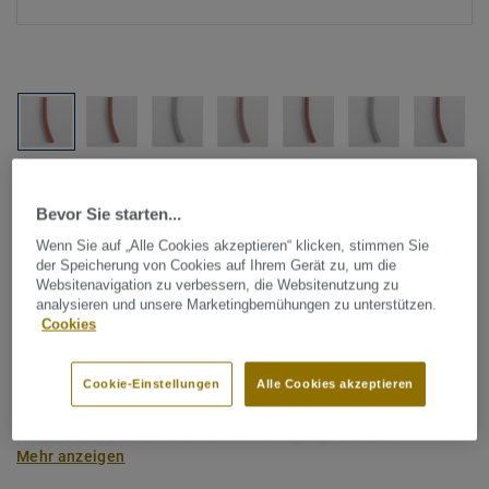
Alle Designs anzeigen (1146)
Bevor Sie starten...
Tarkett Zubehör Komplettsortiment
|
Schweißschnüre
Wenn Sie auf „Alle Cookies akzeptieren“ klicken, stimmen Sie
Schweißschnur für PVC-Böden
der Speicherung von Cookies auf Ihrem Gerät zu, um die
Websitenavigation zu verbessern, die Websitenutzung zu
- Unicoloured RED BLUE 0514
analysieren und unsere Marketingbemühungen zu unterstützen.
Cookies
Schweißschnüre werden zur thermischen Verschweißung
zweier PVC-Bahnen verwendet und sorgen für eine
Cookie-Einstellungen
Alle Cookies akzeptieren
wasserdichte und geschlossene Oberfläche, Grundlage für
perfekte Hygiene und einfache Reinigung. Tarkett
Mehr anzeigen
Schweißschnüre sind erhältlich in den Varianten Uni und
Multicolor und sind farblich auf unser