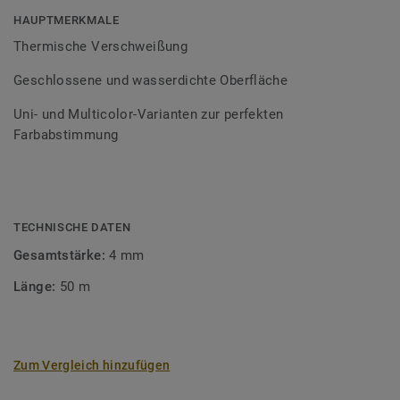
Bodenbelagssortiment abgestimmt. Durch die Verwendung
HAUPTMERKMALE
von Kontrastfarben lassen sich auch besondere
Thermische Verschweißung
Designeffekte schaffen.
Geschlossene und wasserdichte Oberfläche
Uni- und Multicolor-Varianten zur perfekten
Farbabstimmung
TECHNISCHE DATEN
Gesamtstärke:
4 mm
Länge:
50 m
Zum Vergleich hinzufügen