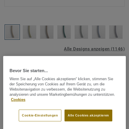
Alle Designs anzeigen (1146)
Tarkett Zubehör Komplettsortiment
|
Schweißschnüre
Schweißschnur für PVC-Böden
Bevor Sie starten...
Wenn Sie auf „Alle Cookies akzeptieren“ klicken, stimmen Sie
- Unicoloured RUSTIC
der Speicherung von Cookies auf Ihrem Gerät zu, um die
Websitenavigation zu verbessern, die Websitenutzung zu
VELVET-COPPER WRPW59
analysieren und unsere Marketingbemühungen zu unterstützen.
Cookies
Schweißschnüre werden zur thermischen Verschweißung
zweier PVC-Bahnen verwendet und sorgen für eine
Cookie-Einstellungen
Alle Cookies akzeptieren
wasserdichte und geschlossene Oberfläche, Grundlage für
perfekte Hygiene und einfache Reinigung. Tarkett