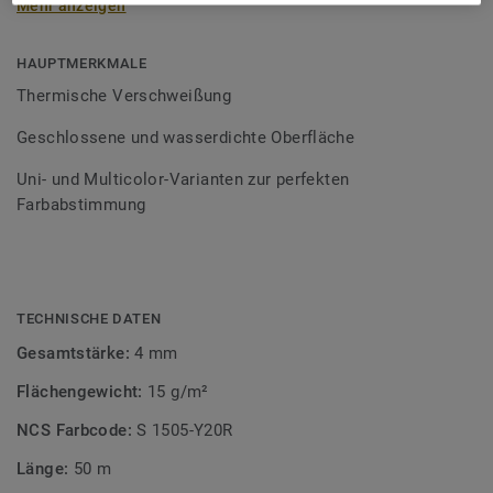
Mehr anzeigen
Schweißschnüre sind erhältlich in den Varianten Uni und
Multicolor und sind farblich auf unser
Bodenbelagssortiment abgestimmt. Durch die Verwendung
HAUPTMERKMALE
von Kontrastfarben lassen sich auch besondere
Thermische Verschweißung
Designeffekte schaffen.
Geschlossene und wasserdichte Oberfläche
Uni- und Multicolor-Varianten zur perfekten
Farbabstimmung
TECHNISCHE DATEN
Gesamtstärke:
4 mm
Flächengewicht:
15 g/m²
NCS Farbcode:
S 1505-Y20R
Länge:
50 m