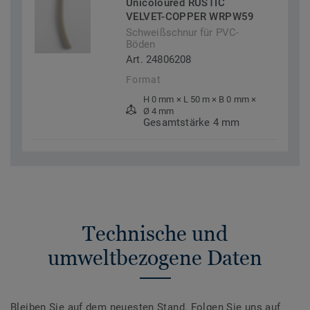
Unicoloured RUSTIC
VELVET-COPPER WRPW59
Schweißschnur für PVC-
Böden
Art. 24806208
Format
H 0 mm × L 50 m × B 0 mm ×
Ø 4 mm
Gesamtstärke 4 mm
Technische und
umweltbezogene Daten
Bleiben Sie auf dem neuesten Stand. Folgen Sie uns auf