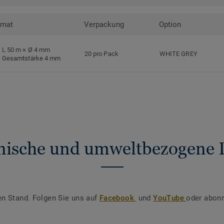
rmat
Verpackung
Option
L 50 m × Ø 4 mm
20 pro Pack
WHITE GREY
Gesamtstärke 4 mm
nische und umweltbezogene 
en Stand. Folgen Sie uns auf
Facebook
und
YouTube
oder abonn