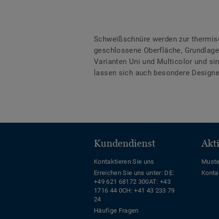
Schweißschnüre werden zur thermis
geschlossene Oberfläche, Grundlage 
Varianten Uni und Multicolor und s
lassen sich auch besondere Designe
Kundendienst
Akt
Kontaktieren Sie uns
Muste
Erreichen Sie uns unter:
DE:
Konta
+49 621 68172 300
AT: +43
1716 44 0
CH: +41 43 233 79
24
Häufige Fragen