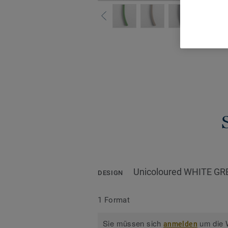
Alle De
Unicoloured WHITE GR
DESIGN
1 Format
Sie müssen sich
um die W
anmelden