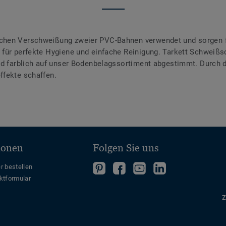
chen Verschweißung zweier PVC-Bahnen verwendet und sorgen f
für perfekte Hygiene und einfache Reinigung. Tarkett Schweißsc
ind farblich auf unser Bodenbelagssortiment abgestimmt. Durch
ffekte schaffen.
ionen
Folgen Sie uns
Folgen
Folgen
Folge
Folgen
r bestellen
ktformular
Sie
Sie
uns
Sie
uns
uns
auf
uns
Z
auf
auf
YouTube
auf
Pinterest
Facebook
LinkedIn