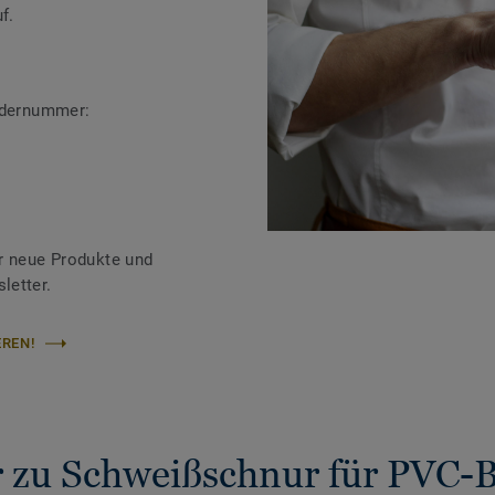
f.
ändernummer:
r neue Produkte und
letter.
REN!
 zu Schweißschnur für PVC-