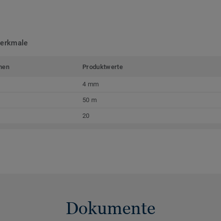
merkmale
men
Produktwerte
4 mm
50 m
20
Dokumente