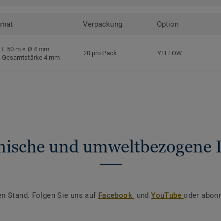
rmat
Verpackung
Option
L 50 m × Ø 4 mm
20 pro Pack
YELLOW
Gesamtstärke 4 mm
nische und umweltbezogene 
en Stand. Folgen Sie uns auf
Facebook
und
YouTube
oder abonn