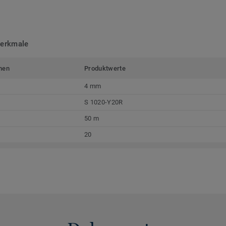
merkmale
men
Produktwerte
4 mm
S 1020-Y20R
50 m
20