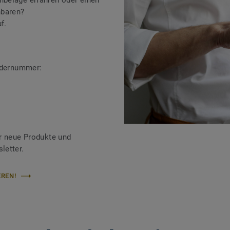
beläge erfahren oder einen
nbaren?
f.
ändernummer:
r neue Produkte und
letter.
REN!