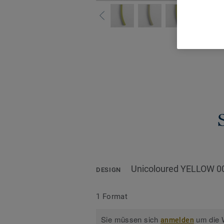
Alle De
Unicoloured YELLOW 0
DESIGN
1 Format
Sie müssen sich
um die W
anmelden