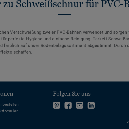
 zu Schweißschnur für PVC-
chen Verschweißung zweier PVC-Bahnen verwendet und sorgen f
für perfekte Hygiene und einfache Reinigung. Tarkett Schweißsc
ind farblich auf unser Bodenbelagssortiment abgestimmt. Durch
ffekte schaffen.
ionen
Folgen Sie uns
Folgen
Folgen
Folge
Folgen
r bestellen
ktformular
Sie
Sie
uns
Sie
uns
uns
auf
uns
Z
auf
auf
YouTube
auf