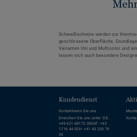
Mehr
Schweißschnüre werden zur thermis
geschlossene Oberfläche, Grundlage 
Varianten Uni und Multicolor und s
lassen sich auch besondere Designe
Kundendienst
Akt
Kontaktieren Sie uns
Muste
Erreichen Sie uns unter:
DE:
Konta
+49 621 68172 300
AT: +43
1716 44 0
CH: +41 43 233 79
24