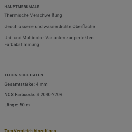
Bodenbelagssortiment abgestimmt. Durch die Verwendung
HAUPTMERKMALE
von Kontrastfarben lassen sich auch besondere
Thermische Verschweißung
Designeffekte schaffen.
Geschlossene und wasserdichte Oberfläche
Uni- und Multicolor-Varianten zur perfekten
Farbabstimmung
TECHNISCHE DATEN
Gesamtstärke:
4 mm
NCS Farbcode:
S 2040-Y20R
Länge:
50 m
Zum Vergleich hinzufügen