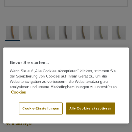
Alle Designs anzeigen (1146)
Bevor Sie starten...
Tarkett Zubehör Komplettsortiment
|
Schweißschnüre
Schweißschnur für PVC-Böden
Wenn Sie auf „Alle Cookies akzeptieren“ klicken, stimmen Sie
der Speicherung von Cookies auf Ihrem Gerät zu, um die
- Unicoloured YELLOW 6054
Websitenavigation zu verbessern, die Websitenutzung zu
analysieren und unsere Marketingbemühungen zu unterstützen.
Cookies
Schweißschnüre werden zur thermischen Verschweißung
zweier PVC-Bahnen verwendet und sorgen für eine
Cookie-Einstellungen
Alle Cookies akzeptieren
wasserdichte und geschlossene Oberfläche, Grundlage für
perfekte Hygiene und einfache Reinigung. Tarkett
Mehr anzeigen
Schweißschnüre sind erhältlich in den Varianten Uni und
Multicolor und sind farblich auf unser