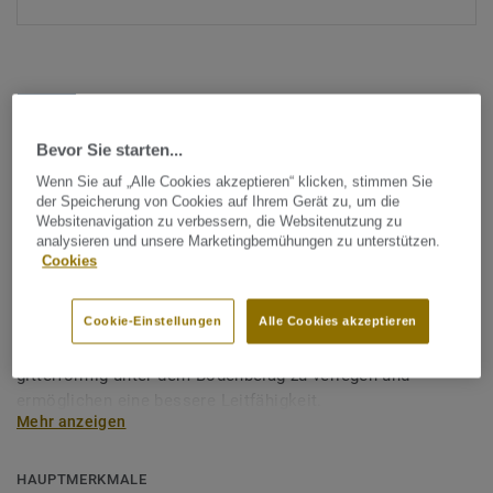
Bevor Sie starten...
Wenn Sie auf „Alle Cookies akzeptieren“ klicken, stimmen Sie
Alle Designs anzeigen (1)
der Speicherung von Cookies auf Ihrem Gerät zu, um die
Websitenavigation zu verbessern, die Websitenutzung zu
analysieren und unsere Marketingbemühungen zu unterstützen.
Tarkett Zubehör Komplettsortiment
|
Profile & Verlegeabschluss
Cookies
Kupferband - KUPFERBAND
Cookie-Einstellungen
Alle Cookies akzeptieren
Die Anwendung von Kupferbändern verbessert die
statischen Eigenschaften von Bodenbelägen. Sie sind
gitterförmig unter dem Bodenbelag zu verlegen und
ermöglichen eine bessere Leitfähigkeit.
Mehr anzeigen
HAUPTMERKMALE