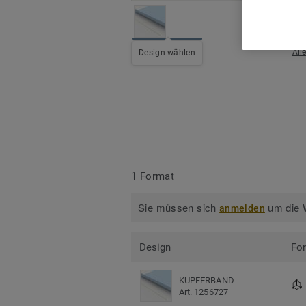
All
Design wählen
1 Format
Sie müssen sich
um die W
anmelden
Design
Fo
KUPFERBAND
Art. 1256727