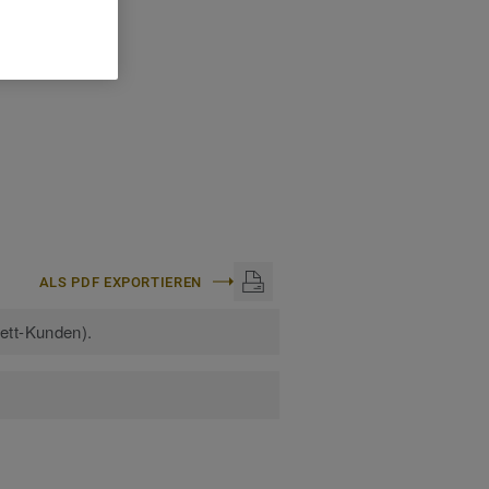
pro Pack:
25
ALS PDF EXPORTIEREN
kett-Kunden).