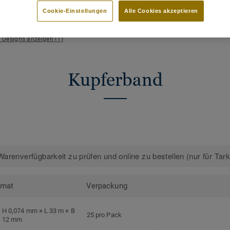
Bodenbelägen
Stück 
Cookie-Einstellungen
Alle Cookies akzeptieren
e Designs anzeigen (1)
Kupferband
arenverfügbarkeit zu prüfen und online zu bestellen (nur für Tar
rmat
Verpackung
H 0,074 mm × L 33 m × B
25 pro Pack
12 mm