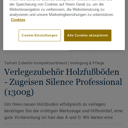
der Speicherung von Cookies auf Ihrem Gerät zu, um die
Websitenavigation zu verbessern, die Websitenutzung zu
analysieren und unsere Marketingbemühungen zu unterstützen.
Cookies
Cookie-Einstellungen
Alle Cookies akzeptieren
Alle Designs anzeigen (14)
Tarkett Zubehör Komplettsortiment
|
Verlegung & Pflege
Verlegezubehör Holzfußböden
- Zugeisen Silence Professional
(1300g)
Um Ihren neuen Holzboden erfolgreich zu verlegen,
benötigen Sie die richtigen Werkzeuge und Hilfsmittel, eine
gute Vorbereitung ist hier das A und O. Wir bieten eine
umfassende Auswahl an Verlegezubehör für professionelle