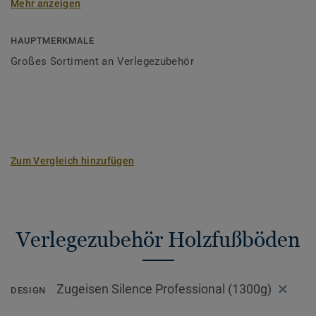
Mehr anzeigen
Verleger als auch für Heimwerker.
HAUPTMERKMALE
Großes Sortiment an Verlegezubehör
Zum Vergleich hinzufügen
Verlegezubehör Holzfußböden
Zugeisen Silence Professional (1300g)
DESIGN