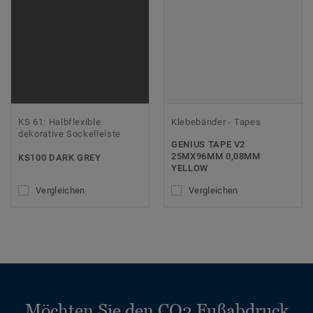
KS 61: Halbflexible
Klebebänder - Tapes
dekorative Sockelleiste
GENIUS TAPE V2
25MX96MM 0,08MM
KS100 DARK GREY
YELLOW
Vergleichen
Vergleichen
Möchten Sie den CO2 Fußabdruck