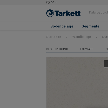
DE
Surface Wall
- S
SEASHELL
Bodenbeläge
Segmente
Startseite
Wandbeläge
Sur
BESCHREIBUNG
FORMATE
Z