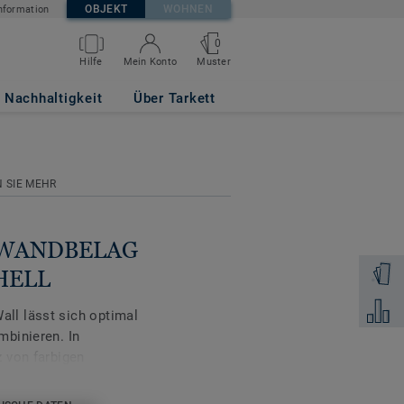
OBJEKT
WOHNEN
nformation
0
ID UPPER
Muster
Hilfe
Mein Konto
Nachhaltigkeit
Über Tarkett
 SIE MEHR
CE WANDBELAG
Muster 
HELL
Zum Ver
ll lässt sich optimal
binieren. In
 von farbigen
inem Sprungbrett für