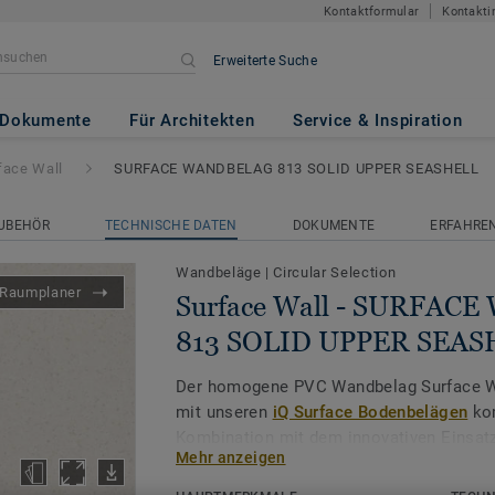
Kontaktformular
Kontakti
Erweiterte Suche
URFACE WANDBELAG 813 SOL
Dokumente
Für Architekten
Service & Inspiration
face Wall
SURFACE WANDBELAG 813 SOLID UPPER SEASHELL
UBEHÖR
TECHNISCHE DATEN
DOKUMENTE
ERFAHREN
Wandbeläge
|
Circular Selection
Raumplaner
Surface Wall - SURFA
813 SOLID UPPER SEAS
Der homogene PVC Wandbelag Surface Wa
mit unseren
iQ Surface Bodenbelägen
kom
Kombination mit dem innovativen Einsatz
Mehr anzeigen
Schweißdrähten wird der Wandbelag zu e
neue kreative Ausdrucksformen.