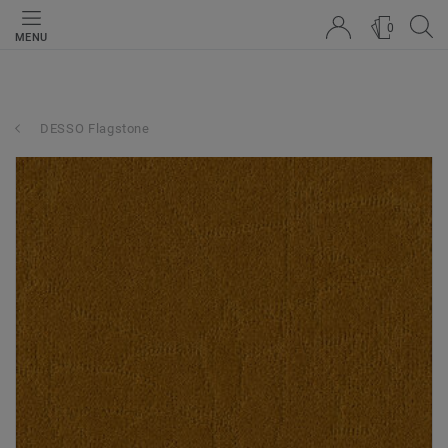
0
MENU
DESSO Flagstone