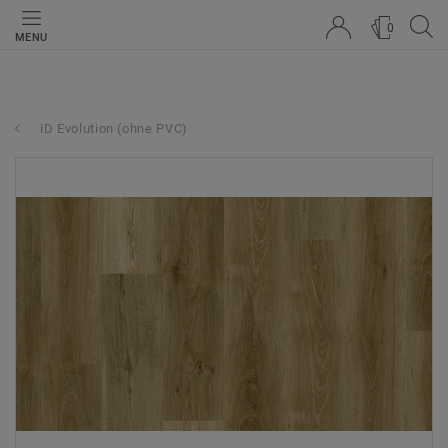
0
MENU
iD Evolution (ohne PVC)