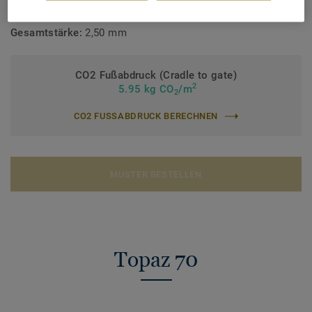
Bindemittelgehalt:
Typ I
Gesamtstärke:
2,50 mm
CO2 Fußabdruck (Cradle to gate)
2
5.95 kg CO
/m
2
CO2 FUSSABDRUCK BERECHNEN
MUSTER BESTELLEN
Topaz 70