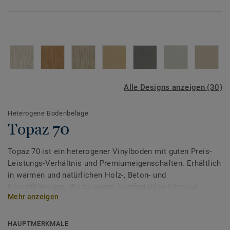
Alle Designs anzeigen (30)
Heterogene Bodenbeläge
Topaz 70
Topaz 70 ist ein heterogener Vinylboden mit guten Preis-
Leistungs-Verhältnis und Premiumeigenschaften. Erhältlich
in warmen und natürlichen Holz-, Beton- und
Keramikdesigns, die zu einem komfortablen Interieur
Mehr anzeigen
beitragen.
Der Vinylboden besitzt eine Rutschsicherheit R10 und sorgt
HAUPTMERKMALE