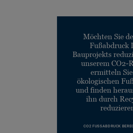
Etrusco SILVER 003
Art. 14177003
Etrusco SKY 062
Art. 14177062
Möchten Sie d
Fußabdruck 
Bauprojekts reduz
unserem CO2-R
ermitteln Si
ökologischen Fu
und finden heraus
ihn durch Rec
reduziere
CO2 FUSSABDRUCK BERE