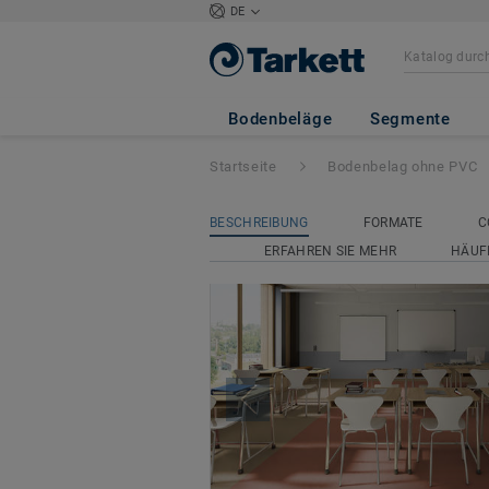
DE
Etrusco xf² (2,5 
Bodenbeläge
Segmente
Startseite
Bodenbelag ohne PVC
BESCHREIBUNG
FORMATE
C
ERFAHREN SIE MEHR
HÄUF