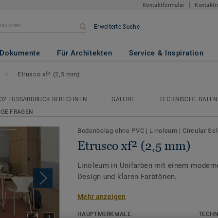
Kontaktformular
Kontakti
Erweiterte Suche
mm)
Dokumente
Für Architekten
Service & Inspiration
Etrusco xf² (2,5 mm)
O2 FUSSABDRUCK BERECHNEN
GALERIE
TECHNISCHE DATEN
IGE FRAGEN
Bodenbelag ohne PVC
|
Linoleum
|
Circular Se
Etrusco xf² (2,5 mm)
Linoleum in Unifarben mit einem modern
Design und klaren Farbtönen.
Mehr anzeigen
Unser Uni-Linoleum ist eine der nachhalt
Bodenbelagslösungen auf dem Markt und 
HAUPTMERKMALE
TECHN