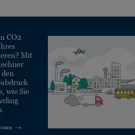
Kleben (Glue
Rolle 2 x ≤ 30 m
Down)
Kleben (Glue
Rolle 2 x ≤ 30 m
Down)
en CO2
Ihres
ieren? Mit
echner
e den
ßabdruck
, wie Sie
ycling
n.
CHNEN