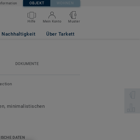
OBJEKT
WOHNEN
nformation
0
Muster
Hilfe
Mein Konto
Nachhaltigkeit
Über Tarkett
DOKUMENTE
lection
Wählen 
en, minimalistischen
Wählen 
igsten
besteht bis zu 97 % aus
ISCHE DATEN