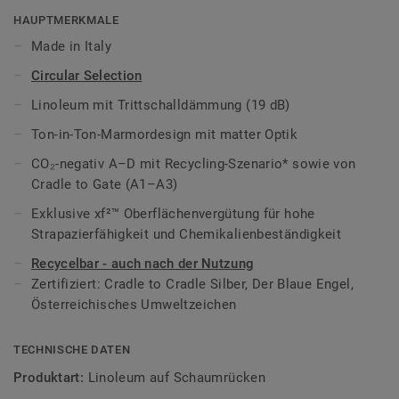
über alle Lebenszyklusphasen hinweg betrachtet – CO₂-
HAUPTMERKMALE
negativ.
Made in Italy
Circular Selection
Cradle to Cradle® Silber, der Blaue Engel und mit dem
Österreichischen Umweltzeichen zertifiziert.
Linoleum mit Trittschalldämmung (19 dB)
Ton-in-Ton-Marmordesign mit matter Optik
Ebenfalls verfügbar in der Kompakt-Variante
Style Emme
xf²
.
CO₂-negativ A–D mit Recycling-Szenario* sowie von
Cradle to Gate (A1–A3)
Teil unserer
Tarkett Circular Selection
, unseren
Exklusive xf²™ Oberflächenvergütung für hohe
nachhaltigen und kreislauffähigen
Strapazierfähigkeit und Chemikalienbeständigkeit
Bodenbelagskollektionen. Recyclingfähig auch nach dem
Gebrauch.
Recycelbar - auch nach der Nutzung
Zertifiziert: Cradle to Cradle Silber, Der Blaue Engel,
Mehr über Tarkett Linoleum erfahren:
Tarkett Linoleum
.
Österreichisches Umweltzeichen
TECHNISCHE DATEN
Produktart:
Linoleum auf Schaumrücken