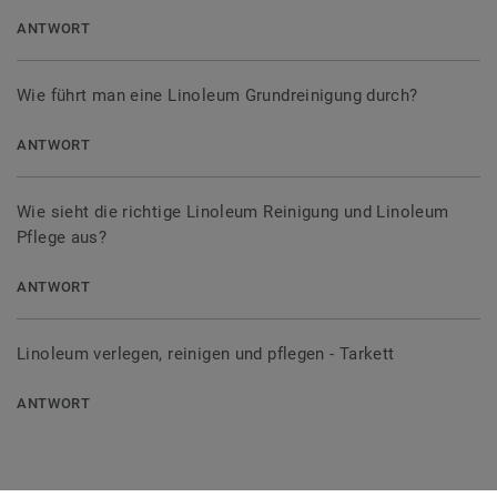
ANTWORT
Wie führt man eine Linoleum Grundreinigung durch?
ANTWORT
Wie sieht die richtige Linoleum Reinigung und Linoleum
Pflege aus?
ANTWORT
Linoleum verlegen, reinigen und pflegen - Tarkett
ANTWORT