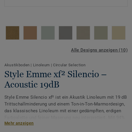
Alle Designs anzeigen (10)
Akustikboden
|
Linoleum
|
Circular Selection
Style Emme xf² Silencio –
Acoustic 19dB
Style Emme Silencio xf² ist ein Akustik Linoleum mit 19 dB
Trittschallminderung und einem Ton-in-Ton-Marmordesign,
das klassisches Linoleum mit einer gedämpften, erdigen
Farbpalette und feiner Maserung neu interpretiert. Mit 94%
Mehr anzeigen
verantwortungsvoll gewonnenen natürlichen Inhaltsstoffen
ist die Kollektion Cradle to Cradle Certified® Silber und –