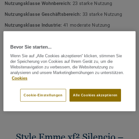
Nutzungsklasse Wohnbereich:
23 starke Nutzung
Nutzungsklasse Geschäftsbereich:
33 starke Nutzung
Nutzungsklasse Industrie:
41 moderate Nutzung
Qualität & Umwelt Zertifizierungen:
ISO 14001
Bevor Sie starten...
Gesamter CO2 Fußabdruck (Recycling)
Wenn Sie auf „Alle Cookies akzeptieren“ klicken, stimmen Sie
2
-1.15 kg CO
/m
der Speicherung von Cookies auf Ihrem Gerät zu, um die
2
Websitenavigation zu verbessern, die Websitenutzung zu
analysieren und unsere Marketingbemühungen zu unterstützen.
CO2 FUSSABDRUCK BERECHNEN
Cookies
Cookie-Einstellungen
Alle Cookies akzeptieren
MUSTER BESTELLEN
Style Emme xf² Silencio –