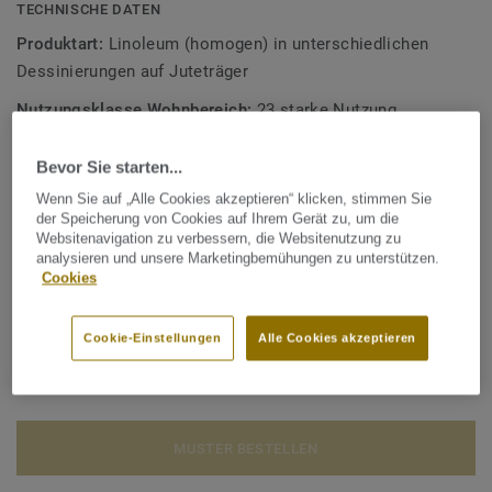
TECHNISCHE DATEN
Produktart:
Linoleum (homogen) in unterschiedlichen
Dessinierungen auf Juteträger
Nutzungsklasse Wohnbereich:
23 starke Nutzung
Nutzungsklasse Geschäftsbereich:
34 sehr starke Nutzung
Bevor Sie starten...
Nutzungsklasse Industrie:
43 starke Nutzung
Wenn Sie auf „Alle Cookies akzeptieren“ klicken, stimmen Sie
der Speicherung von Cookies auf Ihrem Gerät zu, um die
Qualität & Umwelt Zertifizierungen:
ISO 14001
Websitenavigation zu verbessern, die Websitenutzung zu
analysieren und unsere Marketingbemühungen zu unterstützen.
Cookies
Gesamter CO2 Fußabdruck (Recycling)
2
-1.92 kg CO
/m
2
Cookie-Einstellungen
Alle Cookies akzeptieren
CO2 FUSSABDRUCK BERECHNEN
MUSTER BESTELLEN