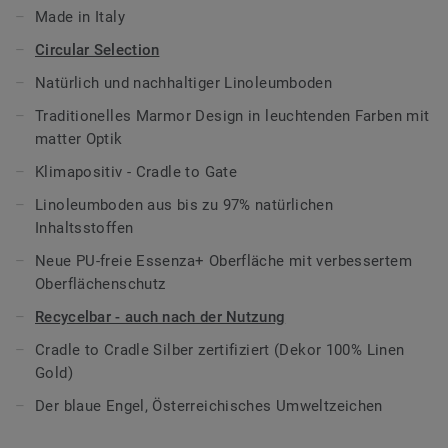
wiederverwertbar in neuen Bodenbelägen. Linoleum Veneto
Made in Italy
Essenza+ verlässt unser Werk klimapositiv inklusive
Circular Selection
Rohstoffgewinnung, Transport und der Linoleum
Produktion.
Natürlich und nachhaltiger Linoleumboden
Traditionelles Marmor Design in leuchtenden Farben mit
Werkseitig behandelt mit unserem neuen Essenza+
matter Optik
Oberflächenschutz, einer PU-freien Acrylat-
Oberflächenausrüstung mit verbesserter Halbarkeit.
Klimapositiv - Cradle to Gate
Linoleum Veneto Essenza+ ist Teil von
Circular Selection
,
Linoleumboden aus bis zu 97% natürlichen
unserer Auswahl nachhaltiger Bodenbelagskollektionen.
Inhaltsstoffen
Cradle to Cradle® Gold, der Blaue Engel und mit dem
Neue PU-freie Essenza+ Oberfläche mit verbessertem
Österreichischen Umweltzeichen zertifiziert.
Oberflächenschutz
Recycelbar - auch nach der Nutzung
Teil unserer
Tarkett Circular Selection
, unseren
nachhaltigen und kreislauffähigen
Cradle to Cradle Silber zertifiziert (Dekor 100% Linen
Bodenbelagskollektionen. Recyclingfähig auch nach dem
Gold)
Gebrauch.
Der blaue Engel, Österreichisches Umweltzeichen
Mehr über Tarkett Linoleum erfahren:
Tarkett Linoleum
.