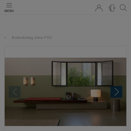
0
MENU
Bodenbelag ohne PVC