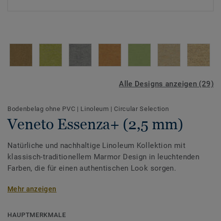
Alle Designs anzeigen (29)
Bodenbelag ohne PVC
|
Linoleum
|
Circular Selection
Veneto Essenza+ (2,5 mm)
Natürliche und nachhaltige Linoleum Kollektion mit
klassisch-traditionellem Marmor Design in leuchtenden
Farben, die für einen authentischen Look sorgen.
Ein langlebiges Linoleum aus sorgfältig ausgewählten
Mehr anzeigen
Materialien, hergestellt in einem nachhaltigen Werk.
Recycelbar
, sogar nach der Nutzungsphase und vor allem
HAUPTMERKMALE