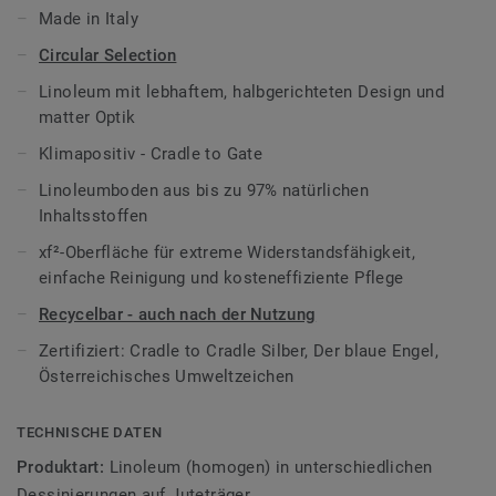
aus natürlichen Rohstoffen. Es ist mit unserem
Made in Italy
einzigartigen xf²-Oberflächenschutz behandelt, der für
Circular Selection
extreme Strapazierfähigkeit, einfache Reinigung und
kostengünstige Pflege sorgt.
Linoleum mit lebhaftem, halbgerichteten Design und
matter Optik
Das Linoleum Trentino xf² ist Teil von
Circular Selection
,
Klimapositiv - Cradle to Gate
unserer Auswahl nachhaltiger Bodenbelagskollektionen
und kann sogar noch
nach der Nutzung recycelt
werden.
Linoleumboden aus bis zu 97% natürlichen
Inhaltsstoffen
Trentino xf² verlässt unser Werk klimapositiv inklusive
xf²-Oberfläche für extreme Widerstandsfähigkeit,
Rohstoffgewinnung, Transport und Produktion.Cradle to
einfache Reinigung und kosteneffiziente Pflege
Cradle® Silber, der Blaue Engel und mit dem
Österreichischen Umweltzeichen zertifiziert.
Recycelbar - auch nach der Nutzung
Zertifiziert: Cradle to Cradle Silber, Der blaue Engel,
Auf Anfrage mit "Bfl"-Brandklasse ohne Flammschutzmittel
Österreichisches Umweltzeichen
verfügbar.
Mehr über Tarkett Linoleum erfahren:
Tarkett Linoleum
.
TECHNISCHE DATEN
Produktart:
Linoleum (homogen) in unterschiedlichen
Dessinierungen auf Juteträger