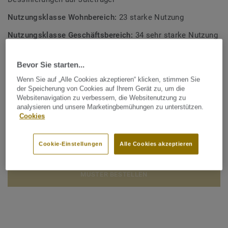
Nutzungsklasse Wohnbereich:
23 starke Nutzung
Nutzungsklasse Geschäftsbereich:
34 sehr starke Nutzung
Nutzungsklasse Industrie:
43 starke Nutzung
Bevor Sie starten...
Qualität & Umwelt Zertifizierungen:
ISO 14001
Wenn Sie auf „Alle Cookies akzeptieren“ klicken, stimmen Sie
der Speicherung von Cookies auf Ihrem Gerät zu, um die
Websitenavigation zu verbessern, die Websitenutzung zu
Gesamter CO2 Fußabdruck (Recycling)
analysieren und unsere Marketingbemühungen zu unterstützen.
2
-1.92 kg CO
/m
2
Cookies
CO2 FUSSABDRUCK BERECHNEN
Cookie-Einstellungen
Alle Cookies akzeptieren
MUSTER BESTELLEN