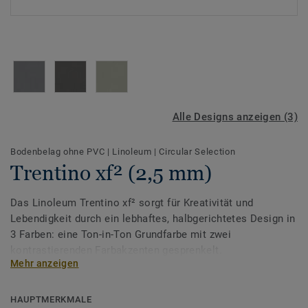
Alle Designs anzeigen (3)
Bodenbelag ohne PVC
|
Linoleum
|
Circular Selection
Trentino xf² (2,5 mm)
Das Linoleum Trentino xf² sorgt für Kreativität und
Lebendigkeit durch ein lebhaftes, halbgerichtetes Design in
3 Farben: eine Ton-in-Ton Grundfarbe mit zwei
kontrastierenden Farbakzenten gesprenkelt.
Mehr anzeigen
Unser Linoleum ist eine der nachhaltigsten
Bodenbelagslösungen auf dem Markt und besteht zu 97 %
HAUPTMERKMALE