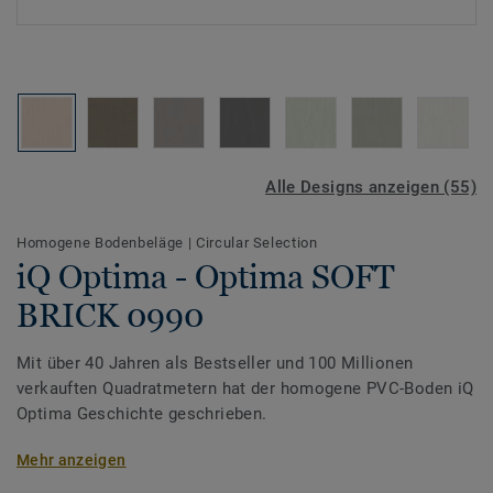
Alle Designs anzeigen (55)
Homogene Bodenbeläge
|
Circular Selection
iQ Optima - Optima SOFT
BRICK 0990
Mit über 40 Jahren als Bestseller und 100 Millionen
verkauften Quadratmetern hat der homogene PVC-Boden iQ
Optima Geschichte geschrieben.
Das Design der Kollektion ist von sanften Auswaschungen
Mehr anzeigen
inspiriert, die sich in wechselnd durchscheinenden und