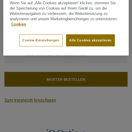
Wenn Sie auf „Alle Cookies akzeptieren“ klicken, stimmen Sie
ankommt. Die strapazierfähige Oberfläche ist für
Oberflächenvergütung:
iQ PUR
der Speicherung von Cookies auf Ihrem Gerät zu, um die
Schwerlast geeignet, pflegeleicht und beständig gegenüber
Websitenavigation zu verbessern, die Websitenutzung zu
Rolle (1 Art.)
Fliese (1 Art.)
Chemikalien und Desinfektionsmittel.
analysieren und unsere Marketingbemühungen zu unterstützen.
Cookies
iQ Optima ist auch als Akustikvariante
iQ Optima
Gesamter CO2 Fußabdruck (Recycling)
Acoustic
mit integrierter Trittschalldämmung verfügbar.
Cookie-Einstellungen
Alle Cookies akzeptieren
2
1.81 kg CO
/m
2
Teil unserer
Tarkett Circular Selection
, unseren
CO2 FUSSABDRUCK BERECHNEN
nachhaltigen und kreislauffähigen
Bodenbelagskollektionen. Recyclingfähig auch nach dem
Gebrauch.
MUSTER BESTELLEN
Mehr über unsere homogenen Bodenbeläge erfahren:
Homogene Bodenbeläge
Zum Vergleich hinzufügen