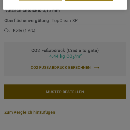
Flächengewicht:
2400 g/m²
Nutzschichtdicke:
0,15 mm
Oberflächenvergütung:
TopClean XP
Rolle (1 Art.)
CO2 Fußabdruck (Cradle to gate)
2
4.44 kg CO
/m
2
CO2 FUSSABDRUCK BERECHNEN
MUSTER BESTELLEN
Zum Vergleich hinzufügen