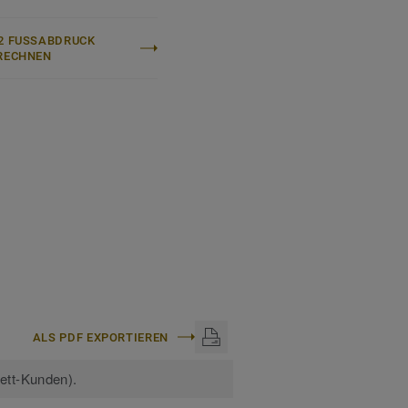
kett Linoleum
.
2 FUSSABDRUCK B
ECHNEN
ALS PDF EXPORTIEREN
kett-Kunden).