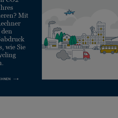
Ihres
ieren? Mit
echner
e den
ßabdruck
, wie Sie
ycling
n.
CHNEN