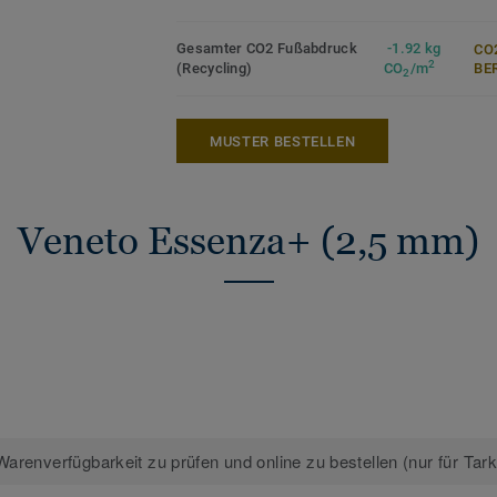
Mehr über Tarkett Linoleum erfahren:
Tar
Gesamter CO2 Fußabdruck
-1.92 kg
CO
2
(Recycling)
CO
/m
ER
2
MUSTER BESTELLEN
Veneto Essenza+ (2,5 mm)
arenverfügbarkeit zu prüfen und online zu bestellen (nur für Tar