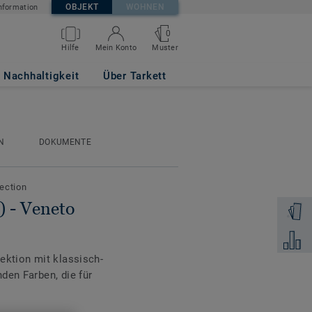
OBJEKT
WOHNEN
nformation
0
Muster
Hilfe
Mein Konto
Nachhaltigkeit
Über Tarkett
N
DOKUMENTE
lection
 - Veneto
Muster 
Zum Ver
ektion mit klassisch-
den Farben, die für