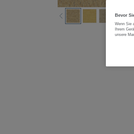
Bevor Sie
Wenn Sie a
Ihrem Gerä
Alle
unsere Ma