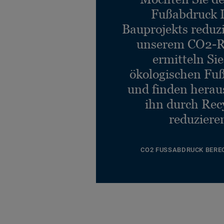
Fußabdruck 
Bauprojekts reduz
unserem CO2-R
ermitteln Si
ökologischen Fu
und finden heraus
ihn durch Rec
reduziere
CO2 FUSSABDRUCK BERE