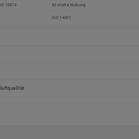
SO 10874
43 starke Nutzung
ISO 14001
uftqualität