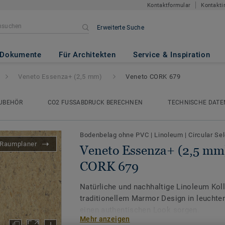
Kontaktformular
Kontakti
Erweiterte Suche
(2,5 mm)
- Veneto CORK 679
Dokumente
Für Architekten
Service & Inspiration
Veneto Essenza+ (2,5 mm)
Veneto CORK 679
UBEHÖR
CO2 FUSSABDRUCK BERECHNEN
TECHNISCHE DATE
Bodenbelag ohne PVC
|
Linoleum
|
Circular Se
Raumplaner
Veneto Essenza+ (2,5 mm)
CORK 679
Natürliche und nachhaltige Linoleum Koll
traditionellem Marmor Design in leuchten
einen authentischen Look sorgen.
Mehr anzeigen