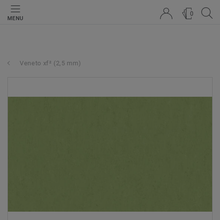
0
MENU
Veneto xf² (2,5 mm)