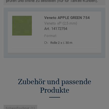
prüfen und online zu bestellen (nur für Tarkett-Kunden).
Veneto APPLE GREEN 754
Veneto xf² (2,5 mm)
Art. 14172754
Format
Rolle 2 x ≤ 30 m
Zubehör und passende
Produkte
Schweißschnur (1)