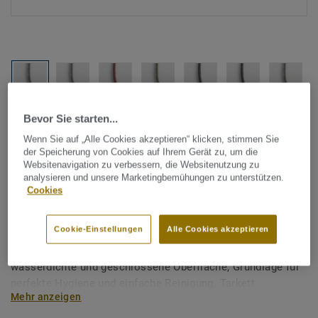
Bevor Sie starten...
Alle Designs anzeigen (1146)
Wenn Sie auf „Alle Cookies akzeptieren“ klicken, stimmen Sie
der Speicherung von Cookies auf Ihrem Gerät zu, um die
Tarkett Zubehör Komplettsortiment
|
Schweißschnüre
Websitenavigation zu verbessern, die Websitenutzung zu
Schweißschnur für PVC-Böden
analysieren und unsere Marketingbemühungen zu unterstützen.
Cookies
- Multicolour BEIGE 0407
Cookie-Einstellungen
Alle Cookies akzeptieren
Schweißschnüre werden zur thermischen Verschweißung
zweier PVC-Bahnen verwendet und sorgen für eine
wasserdichte und geschlossene Oberfläche, Grundlage für
perfekte Hygiene und einfache Reinigung. Tarkett
Mehr anzeigen
Schweißschnüre sind erhältlich in den Varianten Uni und
Multicolor und sind farblich auf unser