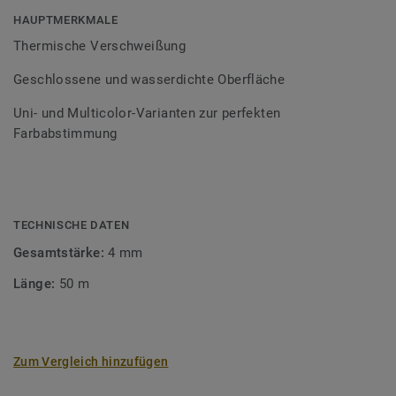
Bodenbelagssortiment abgestimmt. Durch die Verwendung
HAUPTMERKMALE
von Kontrastfarben lassen sich auch besondere
Thermische Verschweißung
Designeffekte schaffen.
Geschlossene und wasserdichte Oberfläche
Uni- und Multicolor-Varianten zur perfekten
Farbabstimmung
TECHNISCHE DATEN
Gesamtstärke:
4 mm
Länge:
50 m
Zum Vergleich hinzufügen