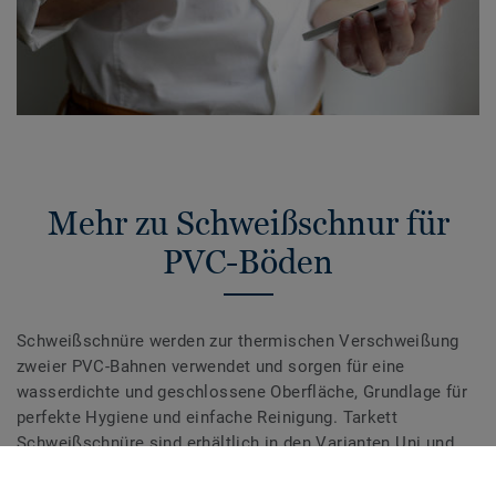
Mehr zu Schweißschnur für
PVC-Böden
Schweißschnüre werden zur thermischen Verschweißung
zweier PVC-Bahnen verwendet und sorgen für eine
wasserdichte und geschlossene Oberfläche, Grundlage für
perfekte Hygiene und einfache Reinigung. Tarkett
Schweißschnüre sind erhältlich in den Varianten Uni und
Multicolor und sind farblich auf unser
Bodenbelagssortiment abgestimmt. Durch die Verwendung