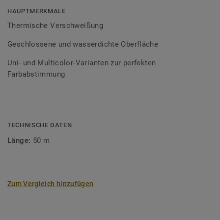
Bodenbelagssortiment abgestimmt. Durch die Verwendung
HAUPTMERKMALE
von Kontrastfarben lassen sich auch besondere
Thermische Verschweißung
Designeffekte schaffen.
Geschlossene und wasserdichte Oberfläche
Uni- und Multicolor-Varianten zur perfekten
Farbabstimmung
TECHNISCHE DATEN
Länge:
50 m
Zum Vergleich hinzufügen