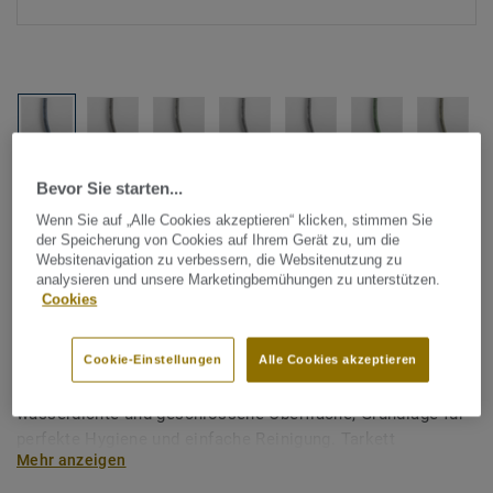
Alle Designs anzeigen (1146)
Bevor Sie starten...
Wenn Sie auf „Alle Cookies akzeptieren“ klicken, stimmen Sie
der Speicherung von Cookies auf Ihrem Gerät zu, um die
Tarkett Zubehör Komplettsortiment
|
Schweißschnüre
Websitenavigation zu verbessern, die Websitenutzung zu
Schweißschnur für PVC-Böden
analysieren und unsere Marketingbemühungen zu unterstützen.
Cookies
- Multicolour PEGASUS 280
Cookie-Einstellungen
Alle Cookies akzeptieren
Schweißschnüre werden zur thermischen Verschweißung
zweier PVC-Bahnen verwendet und sorgen für eine
wasserdichte und geschlossene Oberfläche, Grundlage für
perfekte Hygiene und einfache Reinigung. Tarkett
Mehr anzeigen
Schweißschnüre sind erhältlich in den Varianten Uni und
Multicolor und sind farblich auf unser