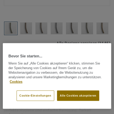
Alle Designs anzeigen (1146)
Bevor Sie starten...
Tarkett Zubehör Komplettsortiment
|
Schweißschnüre
Schweißschnur für PVC-Böden
Wenn Sie auf „Alle Cookies akzeptieren“ klicken, stimmen Sie
der Speicherung von Cookies auf Ihrem Gerät zu, um die
- Multicolour YELLOW BEIGE
Websitenavigation zu verbessern, die Websitenutzung zu
analysieren und unsere Marketingbemühungen zu unterstützen.
0161
Cookies
Schweißschnüre werden zur thermischen Verschweißung
Cookie-Einstellungen
Alle Cookies akzeptieren
zweier PVC-Bahnen verwendet und sorgen für eine
wasserdichte und geschlossene Oberfläche, Grundlage für
perfekte Hygiene und einfache Reinigung. Tarkett