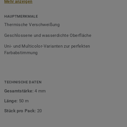
Mehr anzeigen
Schweißschnüre sind erhältlich in den Varianten Uni und
Multicolor und sind farblich auf unser
Bodenbelagssortiment abgestimmt. Durch die Verwendung
HAUPTMERKMALE
von Kontrastfarben lassen sich auch besondere
Thermische Verschweißung
Designeffekte schaffen.
Geschlossene und wasserdichte Oberfläche
Uni- und Multicolor-Varianten zur perfekten
Farbabstimmung
TECHNISCHE DATEN
Gesamtstärke:
4 mm
Länge:
50 m
Stück pro Pack:
20