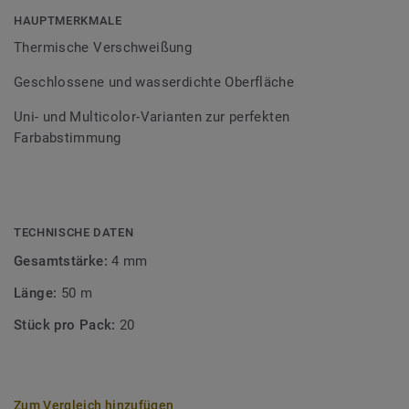
Bodenbelagssortiment abgestimmt. Durch die Verwendung
HAUPTMERKMALE
von Kontrastfarben lassen sich auch besondere
Thermische Verschweißung
Designeffekte schaffen.
Geschlossene und wasserdichte Oberfläche
Uni- und Multicolor-Varianten zur perfekten
Farbabstimmung
TECHNISCHE DATEN
Gesamtstärke:
4 mm
Länge:
50 m
Stück pro Pack:
20
Zum Vergleich hinzufügen