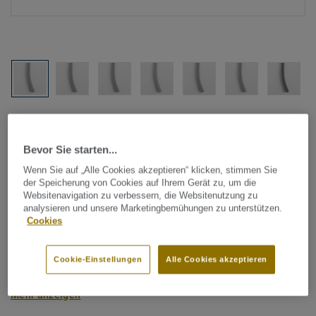
Alle Designs anzeigen (1146)
Bevor Sie starten...
Tarkett Zubehör Komplettsortiment
|
Schweißschnüre
Schweißschnur für PVC-Böden
Wenn Sie auf „Alle Cookies akzeptieren“ klicken, stimmen Sie
der Speicherung von Cookies auf Ihrem Gerät zu, um die
- Unicoloured GREY 0383
Websitenavigation zu verbessern, die Websitenutzung zu
analysieren und unsere Marketingbemühungen zu unterstützen.
Cookies
Schweißschnüre werden zur thermischen Verschweißung
zweier PVC-Bahnen verwendet und sorgen für eine
Cookie-Einstellungen
Alle Cookies akzeptieren
wasserdichte und geschlossene Oberfläche, Grundlage für
perfekte Hygiene und einfache Reinigung. Tarkett
Mehr anzeigen
Schweißschnüre sind erhältlich in den Varianten Uni und
Multicolor und sind farblich auf unser