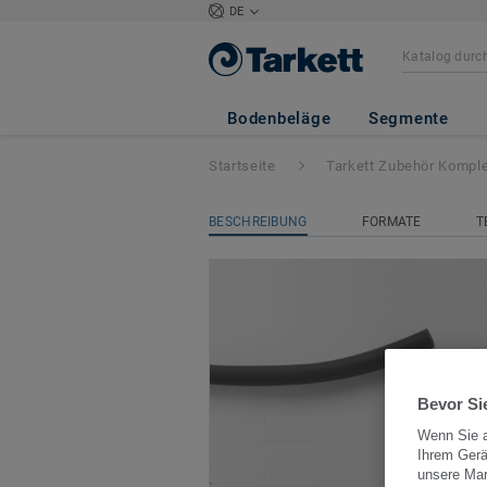
DE
Schweißschnur f
0535
Bodenbeläge
Segmente
Startseite
Tarkett Zubehör Komple
BESCHREIBUNG
FORMATE
T
Bevor Sie
Wenn Sie a
Ihrem Gerä
unsere Ma