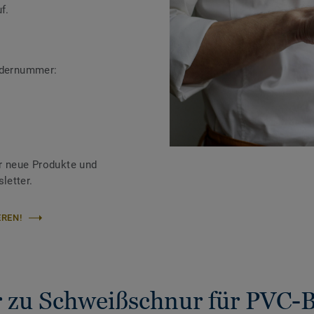
f.
ändernummer:
r neue Produkte und
letter.
REN!
 zu Schweißschnur für PVC-