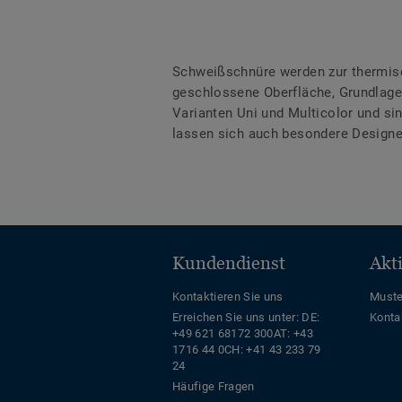
Schweißschnüre werden zur thermis
geschlossene Oberfläche, Grundlage 
Varianten Uni und Multicolor und s
lassen sich auch besondere Designe
Kundendienst
Akt
Kontaktieren Sie uns
Muste
Erreichen Sie uns unter:
DE:
Konta
+49 621 68172 300
AT: +43
1716 44 0
CH: +41 43 233 79
24
Häufige Fragen