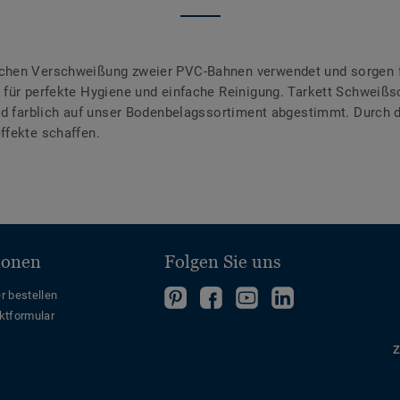
chen Verschweißung zweier PVC-Bahnen verwendet und sorgen f
für perfekte Hygiene und einfache Reinigung. Tarkett Schweißsc
ind farblich auf unser Bodenbelagssortiment abgestimmt. Durch
ffekte schaffen.
ionen
Folgen Sie uns
Folgen
Folgen
Folge
Folgen
r bestellen
ktformular
Sie
Sie
uns
Sie
uns
uns
auf
uns
Z
auf
auf
YouTube
auf
Pinterest
Facebook
LinkedIn