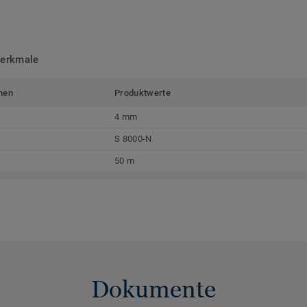
merkmale
men
Produktwerte
4 mm
S 8000-N
50 m
Dokumente