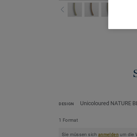
Alle De
Unicoloured NATURE 
DESIGN
1 Format
Sie müssen sich
um die W
anmelden