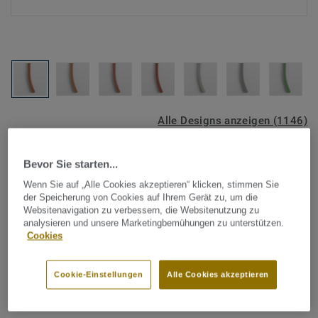
Alle Designs anzeigen (1146)
Tarkett Zubehör Komplettsortiment
|
Schweißschnüre
Bevor Sie starten...
Schweißschnur für PVC-Böden
Wenn Sie auf „Alle Cookies akzeptieren“ klicken, stimmen Sie
- Unicoloured ORANGE 0894
der Speicherung von Cookies auf Ihrem Gerät zu, um die
Websitenavigation zu verbessern, die Websitenutzung zu
analysieren und unsere Marketingbemühungen zu unterstützen.
Schweißschnüre werden zur thermischen Verschweißung
Cookies
zweier PVC-Bahnen verwendet und sorgen für eine
wasserdichte und geschlossene Oberfläche, Grundlage für
Cookie-Einstellungen
Alle Cookies akzeptieren
perfekte Hygiene und einfache Reinigung. Tarkett
Mehr anzeigen
Schweißschnüre sind erhältlich in den Varianten Uni und
Multicolor und sind farblich auf unser