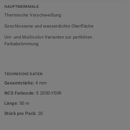
Bodenbelagssortiment abgestimmt. Durch die Verwendung
HAUPTMERKMALE
von Kontrastfarben lassen sich auch besondere
Thermische Verschweißung
Designeffekte schaffen.
Geschlossene und wasserdichte Oberfläche
Uni- und Multicolor-Varianten zur perfekten
Farbabstimmung
TECHNISCHE DATEN
Gesamtstärke:
4 mm
NCS Farbcode:
S 2050-Y50R
Länge:
50 m
Stück pro Pack:
20