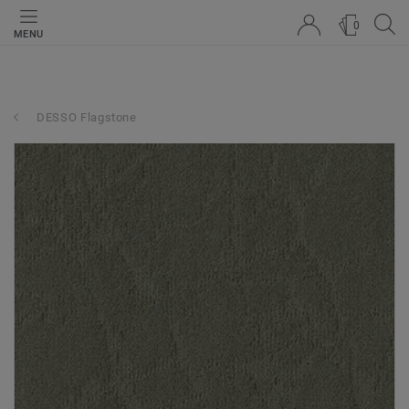
0
MENU
DESSO Flagstone